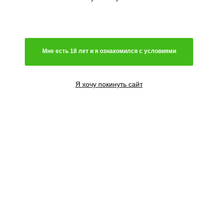
Индика 20% /Сатива 80%
40% Сатива - 60% Индика
Индика
Световой режим
Мне есть 18 лет и я ознакомился с условиями
Автоцветущий сорт
Фотопериодный сорт
Я хочу покинуть сайт
Цветение
Феминизированные семена
Регулярные семена
Содержание ТГК
Высота растения