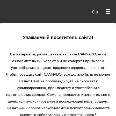
☰
0 р
×
Уважаемый посетитель сайта!
Cannado
/ Вкус
Все материалы, размещенные на сайте СANNADO, носят
по цене
ознакомительный характер и не содержат призывов к
употреблению веществ, вредящих здоровью человека.
Чтобы посещать сайт CANNADO, вам должно быть не менее
Генетика
18 лет. Сайт не пропагандирует, не склоняет к
Гибрид
культивированию, производству и употреблению
Преимущественно сатива
наркотических средств. Семена продаются исключительно в
Чистая индика
Преимущественно индика
целях коллекционирования и последующей перепродажи.
Чистая сатива
Незаконный оборот наркотических и психотропных веществ
40% Индика/60% Сатива
влечет за собой уголовную ответственность!