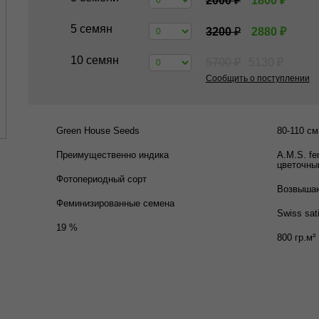
2000
₽
1800
₽
5 семян
3200
₽
2880
₽
10 семян
5700
₽
5130
₽
Сообщить о поступлении
Green House Seeds
80-110 см
Преимущественно индика
A.M.S. f
цветочны
Фотопериодный сорт
Возвыша
Феминизированные семена
Swiss sat
19 %
800 гр.м²