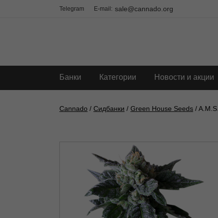
sale@cannado.org
Telegram
E-mail:
Банки
Категории
Новости и акции
Cannado
/
Сидбанки
/
Green House Seeds
/ A.M.S