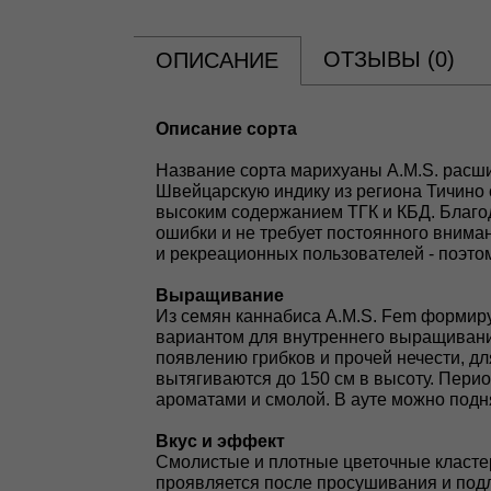
ОТЗЫВЫ (
0
)
ОПИСАНИЕ
Oпиcaниe copтa
Название сорта марихуаны A.M.S. расшиф
Швейцарскую индику из региона Тичино 
высоким содержанием ТГК и КБД. Благод
ошибки и не требует постоянного внима
и рекреационных пользователей - поэто
Выращивание
Из семян каннабиса A.M.S. Fem формир
вариантом для внутреннего выращивания
появлению грибков и прочей нечести, д
вытягиваются до 150 см в высоту. Пер
ароматами и смолой. В ауте можно подня
Вкус и эффект
Смолистые и плотные цветочные класте
проявляется после просушивания и подл