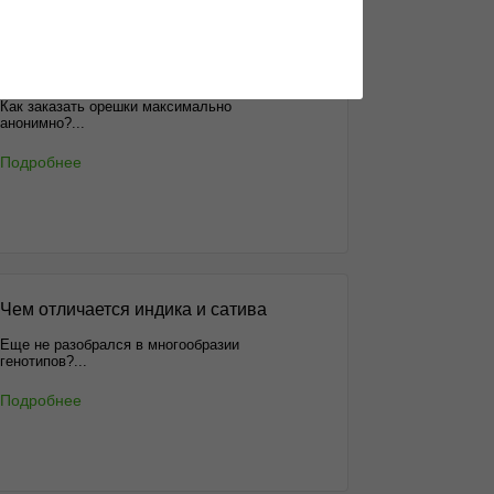
ог
Анонимные способы доставки
Как заказать орешки максимально
анонимно?...
Подробнее
Чем отличается индика и сатива
Еще не разобрался в многообразии
генотипов?...
Подробнее