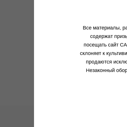
Dinachem fem
Le
нет на складе
5 семян
нет на складе
10 семян
Dinafem
Все материалы, р
Фотопериодный сорт
содержат приз
В корзину
Преимущественно сатива
посещать сайт CA
23 %
склоняет к культив
Подробнее
продаются исклю
450-800 гр.м2
Обратно
Незаконный обор