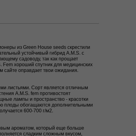
ционеры из Green House seeds скрестили
ательный устойчивый гибрид A.M.S. с
ающему садоводу, так как прощает
S. Fem хороший спутник для медицинских
м сайте оправдает твои ожидания.
ми листьями. Сорт является отличным
тения A.M.S. fem противостоят
щные лампы и пространство - красотки
елю плоды обогащаются дополнительными
олучается 600-700 г/м2.
совым ароматом, который еще больше
полняется сладким сложным вкусом,