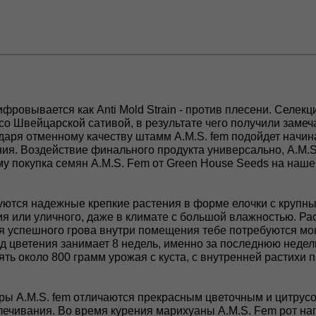
ровывается как Anti Mold Strain - против плесени. Селек
со Швейцарской сативой, в результате чего получили замеч
аря отменному качеству штамм A.M.S. fem подойдет начин
ния. Воздействие финального продукта универсально, A.M.
му покупка семян A.M.S. Fem от Green House Seeds на наше
уются надежные крепкие растения в форме елочки с крупны
 или уличного, даже в климате с большой влажностью. Рас
ля успешного грова внутри помещения тебе потребуются мо
иод цветения занимает 8 недель, именно за последнюю нед
ть около 800 грамм урожая с куста, с внутренней растихи п
ры A.M.S. fem отличаются прекрасным цветочным и цитру
ечивания. Во время курения марихуаны A.M.S. Fem рот на