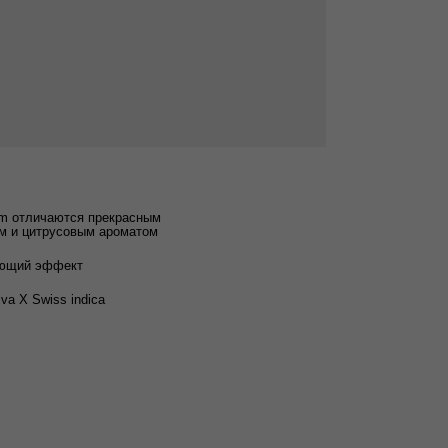
em отличаются прекрасным
м и цитрусовым ароматом
ющий эффект
iva X Swiss indica