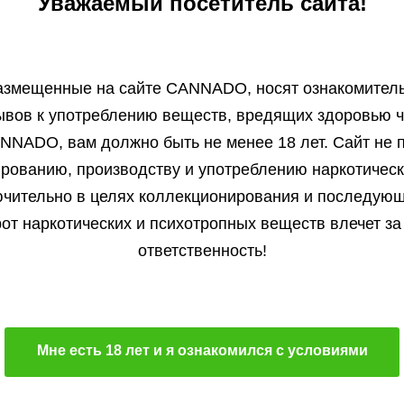
Уважаемый посетитель сайта!
mon Cake fem
Franco's Lemon Chees
3 000 ₽
fem
3 семени
2 700 ₽
4 200 ₽
Heavy Weight
Green House Seeds
5 семян
3 780 ₽
азмещенные на сайте СANNADO, носят ознакомитель
Фотопериодный сорт
Фотопериодный сорт
нет на складе
10 семян
ывов к употреблению веществ, вредящих здоровью ч
В корзину
В корзину
Преимущественно сатива
Преимущественно сатив
NNADO, вам должно быть не менее 18 лет. Сайт не п
23 %
22 %
ированию, производству и употреблению наркотичес
Подробнее
Подробнее
чительно в целях коллекционирования и последую
600-700 гр/м2 в индоре, и до
750-1000 гр.м²
Обратно
Обратно
800 гр куст
от наркотических и психотропных веществ влечет за
ответственность!
Мне есть 18 лет и я ознакомился с условиями