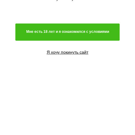
поколению гроверов ту же легендарную генетику, которая
принесла им известность в конце 80-х. SSSC имеет
собственную...
Подробнее...
по цене
Мне есть 18 лет и я ознакомился с условиями
Генетика
Я хочу покинуть сайт
Гибрид
Преимущественно сатива
Преимущественно индика
Чистая сатива
Световой режим
Автоцветущий сорт
Фотопериодный сорт
Цветение
Феминизированные семена