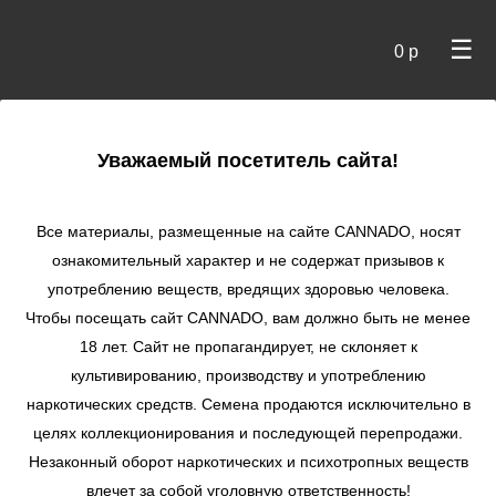
☰
0 р
×
Уважаемый посетитель сайта!
Cannado
/
Сидбанки
/ Super Sativa Seed Club
Все материалы, размещенные на сайте СANNADO, носят
ознакомительный характер и не содержат призывов к
употреблению веществ, вредящих здоровью человека.
Чтобы посещать сайт CANNADO, вам должно быть не менее
18 лет. Сайт не пропагандирует, не склоняет к
культивированию, производству и употреблению
наркотических средств. Семена продаются исключительно в
целях коллекционирования и последующей перепродажи.
Super Sativa Seed Club
Незаконный оборот наркотических и психотропных веществ
Как взрыв из прошлого, Super Sativa Seed Club (SSSC)
возродился из пламени, чтобы предложить новому
влечет за собой уголовную ответственность!