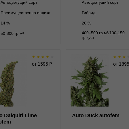
Автоцветущий сорт
Автоцветущий сорт
В корзину
В корзину
Преимущественно индика
Гибрид
14 %
26 %
Подробнее
Подробнее
400–500 гр.м²/100-150
50-800 гр.м²
Обратно
Обратно
гр.куст
★
★
★
★
★
★
★
★
Auto Daiquiri Lime
Auto Duck auto
от
1595
₽
от
189
autofem
★
★
★
★
★
★
★
★
★
2
Отзывов
Отзывов
Dutch Passion
Dutch Passion
нет на складе
1 семя
1 семя
1 895 ₽
o Daiquiri Lime
Auto Duck autofem
3 семени
3 семени
2 995 ₽
3 495 ₽
ofem