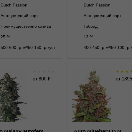
7 семян
7 семян
5 995 ₽
6 995 ₽
Dutch Passion
Dutch Passion
Автоцветущий сорт
Автоцветущий сорт
В корзину
В корзину
Преимущественно сатива
Гибрид
25 %
13 %
Подробнее
Подробнее
500-600 гр.м²/50-150 гр.куст
400-450 гр.м²/50-100 гр.
Обратно
Обратно
★
★
★
★
★
★
★
★
Auto Galaxy autofem
Auto Gluebery O
от
800
₽
от
189
auto
★
★
★
★
★
★
★
★
★
1
Отзывов
Отзывов
Pyramid Seeds
Dutch Passion
нет на складе
1 семя
1 семя
1 895 ₽
o Galaxy autofem
Auto Gluebery O.G.