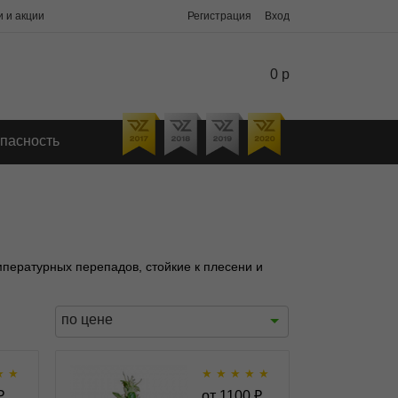
 и акции
Регистрация
Вход
0 р
пасность
мпературных перепадов, стойкие к плесени и
по цене
★
★
★
★
★
★
★
fem
Cream Cookies Auto
₽
от
1100
₽
autofem