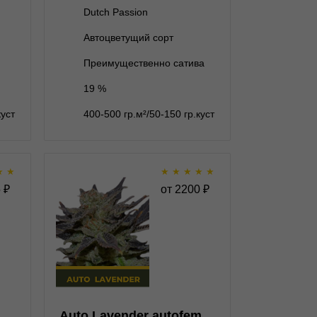
7 семян
3 495 ₽
Dutch Passion
Автоцветущий сорт
В корзину
Преимущественно сатива
19 %
Подробнее
куст
400-500 гр.м²/50-150 гр.куст
Обратно
★
★
★
★
★
★
★
.G.
Auto Lavender autofem
5
₽
от
2200
₽
fem
★
★
★
★
★
★
1
Отзывов
Dutch Bulk Seeds
5 семян
2 200 ₽
Auto Lavender autofem