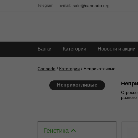
sale@cannado.org
Telegram
E-mail:
Банки
Категории
Новости и акции
Cannado
/
Категории
/ Неприхотливые
Непр
Неприхотливые
Стрессо
разного
Генетика