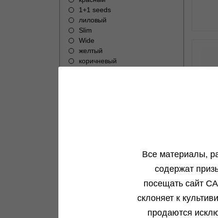
1+1 seeds
лиловый
Slim
Wide
желтый
коричневый
голубой
розовый
0
Aut
Все материалы, р
н
содержат приз
посещать сайт CA
склоняет к культив
продаются исклю