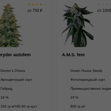
★
★
★
★
★
★
★
★
Lowryder autofem
A.M.S. 
от
750
₽
от
100
★
★
★
★
★
★
★
★
★
0
Отзывов
Отзывов
Doctor's Choice
Green House Seeds
1 семя
1 семя
750 ₽
1 000 ₽
ryder autofem
A.M.S. fem
3 семени
3 семени
2 200 ₽
2 000 ₽
5 семян
5 семян
3 600 ₽
3 200 ₽
Doctor's Choice
Green House Seeds
10 семян
нет на складе
10 семян
7 000 ₽
Автоцветущий сорт
Фотопериодный сорт
В корзину
В корзину
Гибрид
Преимущественно инди
18 %
19 %
Подробнее
Подробнее
150 гр.м²/45-60 гр.куст
800 гр.м²
Обратно
Обратно