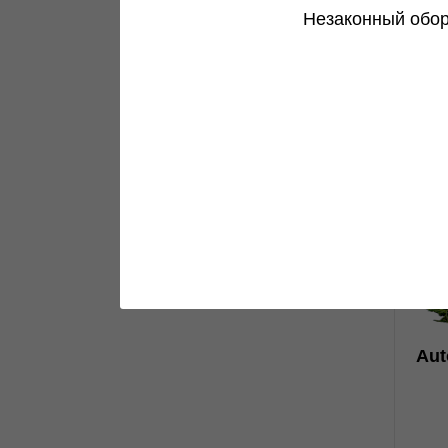
Незаконный обор
0
Aut