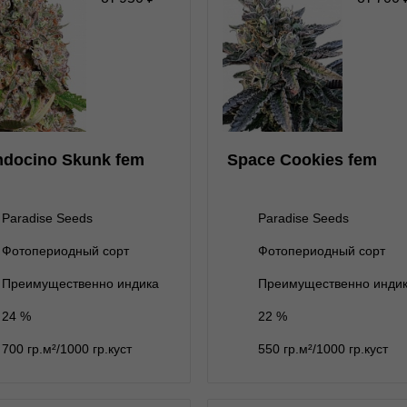
★
★
★
★
★
★
★
★
★
1
Отзывов
Отзывов
Paradise Seeds
Paradise Seeds
1 семя
1 семя
950 ₽
700 ₽
docino Skunk fem
Space Cookies fem
3 семени
нет на складе
3 семени
2 950 ₽
5 семян
нет на складе
5 семян
4 400 ₽
Paradise Seeds
Paradise Seeds
ет на складе
10 семян
нет на складе
10 семян
Фотопериодный сорт
Фотопериодный сорт
В корзину
В корзину
Преимущественно индика
Преимущественно инди
24 %
22 %
Подробнее
Подробнее
700 гр.м²/1000 гр.куст
550 гр.м²/1000 гр.куст
Обратно
Обратно