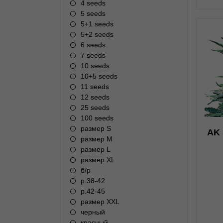
4 seeds
5 seeds
5+1 seeds
5+2 seeds
6 seeds
7 seeds
10 seeds
0
10+5 seeds
11 seeds
12 seeds
25 seeds
100 seeds
размер S
AK 
размер M
размер L
н
размер XL
б/р
р.38-42
р.42-45
размер XXL
черный
красный