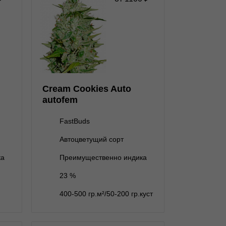
★
★
★
★
★
★
1
Отзывов
FastBuds
нет на складе
1 семя
Cream Cookies Auto
нет на складе
3 семени
autofem
нет на складе
5 семян
FastBuds
10 семян
8 000 ₽
Автоцветущий сорт
25 семян
17 500 ₽
В корзину
ка
Преимущественно индика
23 %
Подробнее
400-500 гр.м²/50-200 гр.куст
Обратно