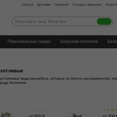
Оплата
Доставка
Гарантия
Отзывы о магазине
Новости
Персональные скидки
Бонусная политика
Безо
ихотливые
устойчивые виды каннабиса, которые не боятся экспериментов, те
 рода болезням
★
★
★
★
★
★
★
★
Mendocino Skunk fem
Space Cookies 
от
950
₽
от
700