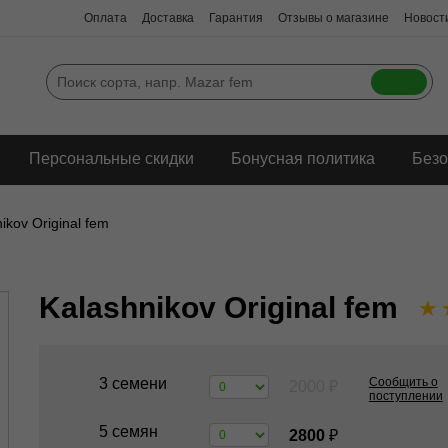
Оплата
Доставка
Гарантия
Отзывы о магазине
Новости
Персональные скидки
Бонусная политика
Безо
ikov Original fem
Kalashnikov Original fem
★
3 семени
Сообщить о
2000
₽
поступлении
5 семян
2800
₽