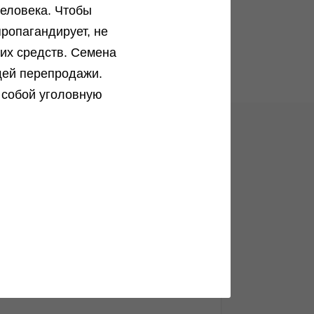
еловека. Чтобы
ропагандирует, не
ких средств. Семена
щей перепродажи.
 собой уголовную
ог
Анонимные способы доставки
Как заказать орешки максимально
анонимно?...
Подробнее