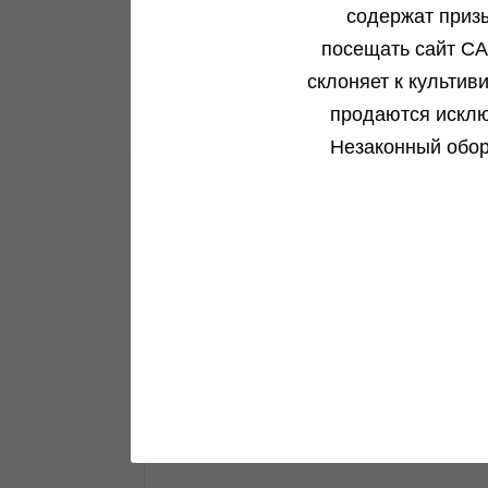
содержат приз
посещать сайт CA
склоняет к культив
продаются исклю
Незаконный обор
Новости и акции
Все самое интересное в одном месте
Подробнее