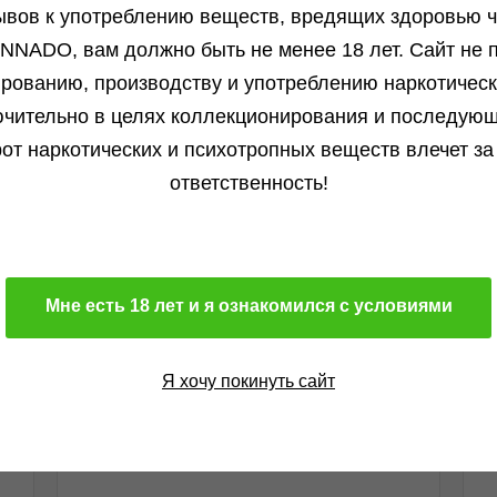
ывов к употреблению веществ, вредящих здоровью ч
NNADO, вам должно быть не менее 18 лет. Сайт не п
ированию, производству и употреблению наркотичес
чительно в целях коллекционирования и последую
от наркотических и психотропных веществ влечет за
ответственность!
Отзывы
Бл
Мне есть 18 лет и я ознакомился с условиями
Алексей от 13.01.2026
Всё круто, получил что хотел. Всем...
Я хочу покинуть сайт
Подробнее