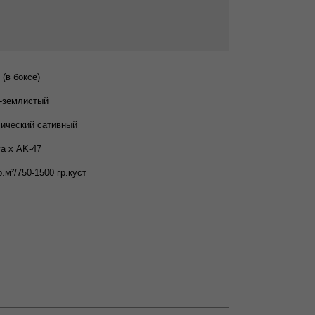
 (в боксе)
-землистый
ический сативный
va х AK-47
р.м²/750-1500 гр.куст