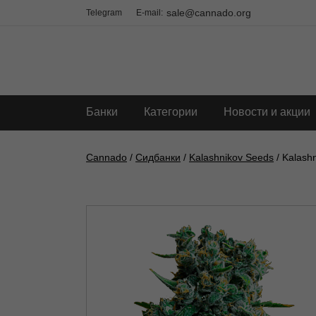
sale@cannado.org
Telegram
E-mail:
Банки
Категории
Новости и акции
Cannado
/
Сидбанки
/
Kalashnikov Seeds
/ Kalashn