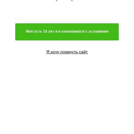
отбирается и упаковывается вручную, хранится при
особых параметрах температуры и влаги, именно
поэтому...
Подробнее...
по цене
Мне есть 18 лет и я ознакомился с условиями
Генетика
Я хочу покинуть сайт
Гибрид
Преимущественно сатива
Преимущественно индика
Световой режим
Автоцветущий сорт
Фотопериодный сорт
Цветение
Феминизированные семена