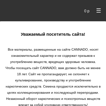
☰
0 р
×
Уважаемый посетитель сайта!
Cannado
/
Сидбанки
/ Sweet Seeds
Все материалы, размещенные на сайте СANNADO, носят
ознакомительный характер и не содержат призывов к
употреблению веществ, вредящих здоровью человека.
Чтобы посещать сайт CANNADO, вам должно быть не менее
18 лет. Сайт не пропагандирует, не склоняет к
культивированию, производству и употреблению
наркотических средств. Семена продаются исключительно в
целях коллекционирования и последующей перепродажи.
Sweet Seeds
Незаконный оборот наркотических и психотропных веществ
Испанский сидбанк Sweet Seeds – команда, делающая
упор на качество в первую очередь. Каждое семя
влечет за собой уголовную ответственность!