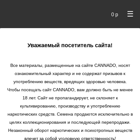
☰
0 р
×
Уважаемый посетитель сайта!
Cannado
/
Сидбанки
/
Sweet Seeds
/ Cream Caramel fem
Все материалы, размещенные на сайте СANNADO, носят
Cream Caramel fem
ознакомительный характер и не содержат призывов к
употреблению веществ, вредящих здоровью человека.
★
★
★
★
★
0
Отзывы
Чтобы посещать сайт CANNADO, вам должно быть не менее
18 лет. Сайт не пропагандирует, не склоняет к
культивированию, производству и употреблению
наркотических средств. Семена продаются исключительно в
целях коллекционирования и последующей перепродажи.
Незаконный оборот наркотических и психотропных веществ
влечет за собой уголовную ответственность!