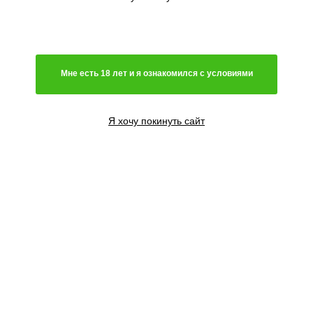
Мне есть 18 лет и я ознакомился с условиями
Я хочу покинуть сайт
3 семени
2400
₽
Сообщить о поступлении
3+1 семени
2800
₽
Сообщить о поступлении