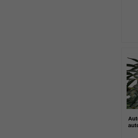
0
Aut
нет
aut