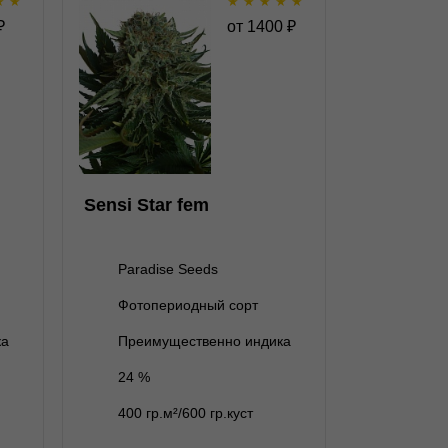
★
★
★
★
★
★
★
uto
Sensi Star fem
₽
от
1400
₽
fem
★
★
★
★
★
★
1
Отзывов
Paradise Seeds
1 семя
1 400 ₽
Sensi Star fem
3 семени
3 950 ₽
нет на складе
5 семян
Paradise Seeds
нет на складе
10 семян
Фотопериодный сорт
В корзину
ка
Преимущественно индика
24 %
Подробнее
400 гр.м²/600 гр.куст
Обратно