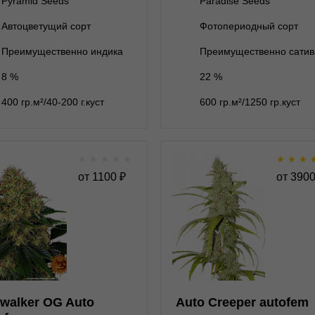
Pyramid Seeds
Paradise Seeds
Автоцветущий сорт
Фотопериодный сорт
В корзину
В корзину
Преимущественно индика
Преимущественно сатив
8 %
22 %
Подробнее
Подробнее
400 гр.м²/40-200 г.куст
600 гр.м²/1250 гр.куст
Обратно
Обратно
★
★
★
★
★
★
★
★
Skywalker OG Auto
Auto Creeper auto
от
1100
₽
от
390
autofem
★
★
★
★
★
★
★
★
★
1
Отзывов
Отзывов
Barney's Farm
Super Sativa Seed Club
нет на складе
1 семя
3 семени
3 900 ₽
walker OG Auto
Auto Creeper autofem
3 семени
5 семян
2 904 ₽
6 400 ₽