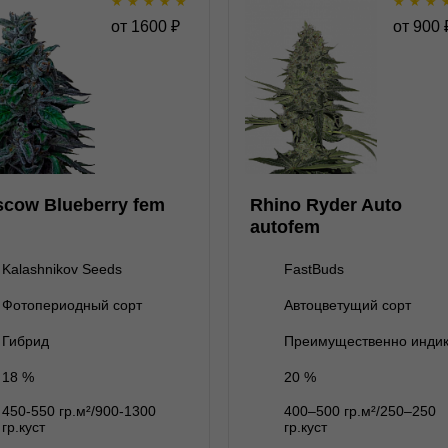
★
★
★
★
★
★
★
★
Moscow Blueberry fem
Rhino Ryder A
от
1600
₽
от
900
auto
★
★
★
★
★
★
★
★
★
1
Отзывов
Отзывов
Kalashnikov Seeds
FastBuds
ет на складе
3 семени
нет на складе
1 семя
cow Blueberry fem
Rhino Ryder Auto
5 семян
3 семени
2 600 ₽
2 400 ₽
autofem
10 семян
нет на складе
3+2 семени
4 800 ₽
Kalashnikov Seeds
FastBuds
нет на складе
5 семян
Фотопериодный сорт
Автоцветущий сорт
нет на складе
5+3 семян
В корзину
В корзину
Гибрид
Преимущественно инди
нет на складе
10 семян
18 %
20 %
Подробнее
Подробнее
450-550 гр.м²/900-1300
400–500 гр.м²/250–250
Обратно
Обратно
гр.куст
гр.куст