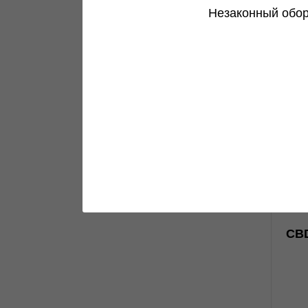
Незаконный обор
0
CBD