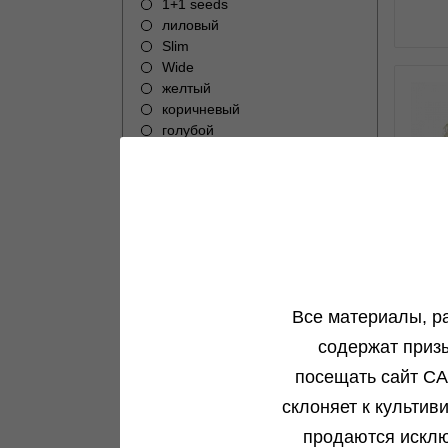
1+1 seeds
лиловый
Slim
Wide
желтый
коричневый
голубой
розовый
0
CBD
Все материалы, р
fem
содержат приз
посещать сайт CA
склоняет к культив
продаются исклю