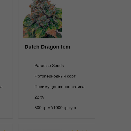
★
★
★
★
★
★
0
Отзывов
Paradise Seeds
нет на складе
1 семя
Dutch Dragon fem
нет на складе
3 семени
5 семян
3 400 ₽
Paradise Seeds
нет на складе
10 семян
Фотопериодный сорт
В корзину
ка
Преимущественно сатива
22 %
Подробнее
500 гр.м²/1000 гр.куст
Обратно