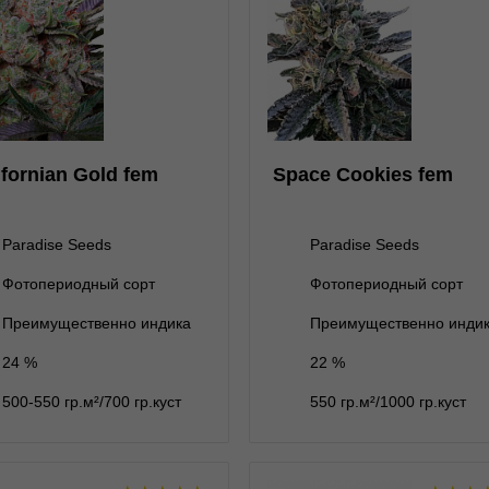
★
★
★
★
★
★
★
★
★
1
Отзывов
Отзывов
Paradise Seeds
Paradise Seeds
1 семя
1 семя
1 150 ₽
700 ₽
ifornian Gold fem
Space Cookies fem
ет на складе
3 семени
нет на складе
3 семени
5 семян
нет на складе
5 семян
5 350 ₽
Paradise Seeds
Paradise Seeds
ет на складе
10 семян
нет на складе
10 семян
Фотопериодный сорт
Фотопериодный сорт
В корзину
В корзину
Преимущественно индика
Преимущественно инди
24 %
22 %
Подробнее
Подробнее
500-550 гр.м²/700 гр.куст
550 гр.м²/1000 гр.куст
Обратно
Обратно