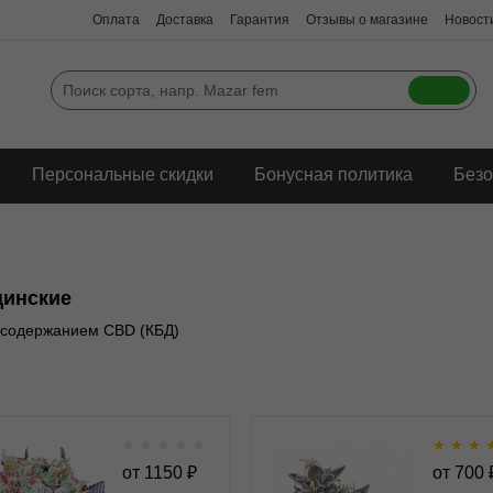
Оплата
Доставка
Гарантия
Отзывы о магазине
Новости
Персональные скидки
Бонусная политика
Безо
инские
 содержанием CBD (КБД)
★
★
★
★
★
★
★
★
Californian Gold fem
Space Cookies 
от
1150
₽
от
700