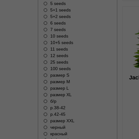
5 seeds
5+1 seeds
5+2 seeds
6 seeds
7 seeds
10 seeds
0
10+5 seeds
11 seeds
12 seeds
25 seeds
100 seeds
н
размер S
Jac
размер M
размер L
размер XL
б/р
р.38-42
р.42-45
размер XXL
черный
красный