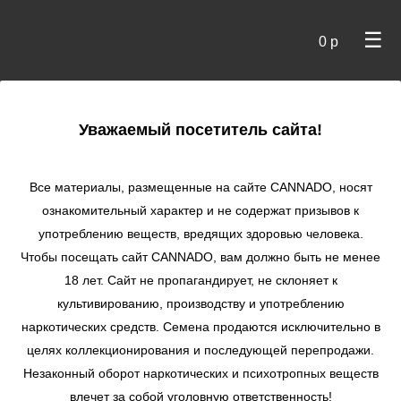
☰
0 р
×
Уважаемый посетитель сайта!
Cannado
/
Сидбанки
/
FastBuds
/ Banana Purple Punch Auto
autofem
Все материалы, размещенные на сайте СANNADO, носят
ознакомительный характер и не содержат призывов к
Banana Purple
употреблению веществ, вредящих здоровью человека.
Punch Auto autofem
Чтобы посещать сайт CANNADO, вам должно быть не менее
★
★
★
★
★
0
Отзывы
18 лет. Сайт не пропагандирует, не склоняет к
культивированию, производству и употреблению
наркотических средств. Семена продаются исключительно в
целях коллекционирования и последующей перепродажи.
Незаконный оборот наркотических и психотропных веществ
влечет за собой уголовную ответственность!