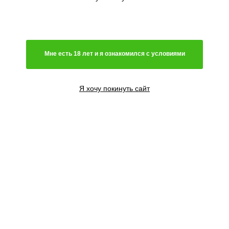
Мне есть 18 лет и я ознакомился с условиями
Я хочу покинуть сайт
1 семя
1300
₽
3 семени
3600
₽