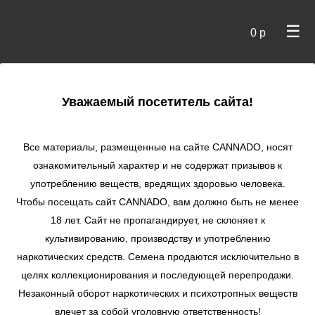
☰
0 р
×
Уважаемый посетитель сайта!
Cannado
/
Категории
/ Слабопахнущие
Слабопахнущие
Все материалы, размещенные на сайте СANNADO, носят
Слабопахнущие
ознакомительный характер и не содержат призывов к
Почти или совсем без запаха. Подходят для стеллс
употреблению веществ, вредящих здоровью человека.
гровинга. Душистый аромат спелых шишечек порой
Чтобы посещать сайт CANNADO, вам должно быть не менее
становится серьёзной проблемой для юных натуралистов.
Запах может быть настолько терпким, что даже...
18 лет. Сайт не пропагандирует, не склоняет к
Подробнее...
культивированию, производству и употреблению
наркотических средств. Семена продаются исключительно в
по цене
целях коллекционирования и последующей перепродажи.
Незаконный оборот наркотических и психотропных веществ
влечет за собой уголовную ответственность!