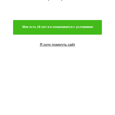
Генетика
Гибрид
Преимущественно сатива
Чистая индика
Преимущественно индика
Мне есть 18 лет и я ознакомился с условиями
Чистая сатива
40% Сатива - 60% Индика
Индика
Я хочу покинуть сайт
Световой режим
Автоцветущий сорт
Фотопериодный сорт
Цветение
Феминизированные семена
Регулярные семена
Содержание ТГК