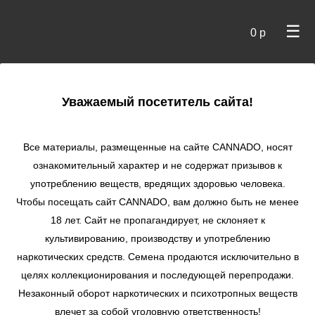
☰
0 р
×
Уважаемый посетитель сайта!
Cannado
/
Сидбанки
/
Nirvana seeds
/ Northern Light fem
Все материалы, размещенные на сайте СANNADO, носят
Northern Light fem
ознакомительный характер и не содержат призывов к
употреблению веществ, вредящих здоровью человека.
★
★
★
★
★
0
Отзывы
Чтобы посещать сайт CANNADO, вам должно быть не менее
18 лет. Сайт не пропагандирует, не склоняет к
культивированию, производству и употреблению
наркотических средств. Семена продаются исключительно в
целях коллекционирования и последующей перепродажи.
Незаконный оборот наркотических и психотропных веществ
влечет за собой уголовную ответственность!