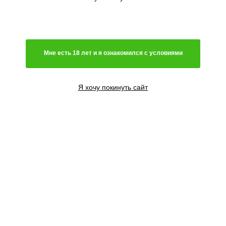
Мне есть 18 лет и я ознакомился с условиями
Я хочу покинуть сайт
3 семени
1650
₽
Сообщить о поступлении
5 семян
2500
₽
Сообщить о поступлении