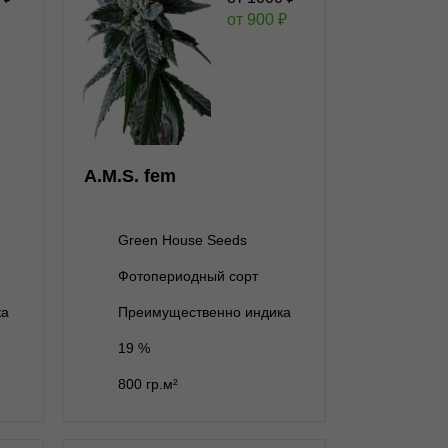
от
900
₽
★
★
★
★
★
★
0
Отзывов
Green House Seeds
1 000 ₽
1 семя
900 ₽
A.M.S. fem
2 000 ₽
3 семени
1 800 ₽
Green House Seeds
3 200 ₽
5 семян
2 880 ₽
Фотопериодный сорт
нет на складе
10 семян
В корзину
ка
Преимущественно индика
19 %
Подробнее
800 гр.м²
Обратно