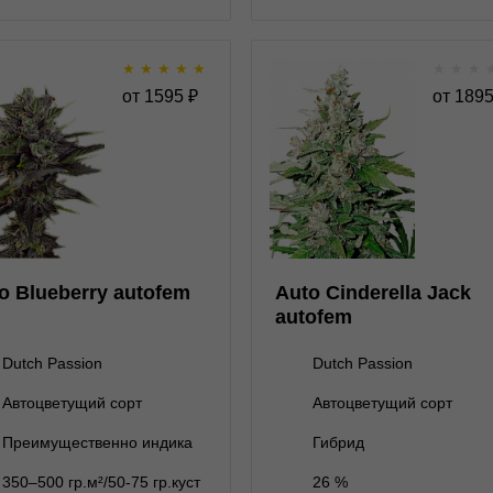
★
★
★
★
★
★
★
★
Auto Blueberry autofem
Auto Cinderella 
от
1595
₽
от
189
auto
★
★
★
★
★
★
★
★
★
0
Отзывов
Отзывов
Dutch Passion
Dutch Passion
1 семя
нет на складе
1 семя
1 595 ₽
o Blueberry autofem
Auto Cinderella Jack
3 семени
3 семени
2 995 ₽
3 495 ₽
autofem
7 семян
нет на складе
7 семян
5 995 ₽
Dutch Passion
Dutch Passion
Автоцветущий сорт
Автоцветущий сорт
В корзину
В корзину
Преимущественно индика
Гибрид
350–500 гр.м²/50-75 гр.куст
26 %
Подробнее
Подробнее