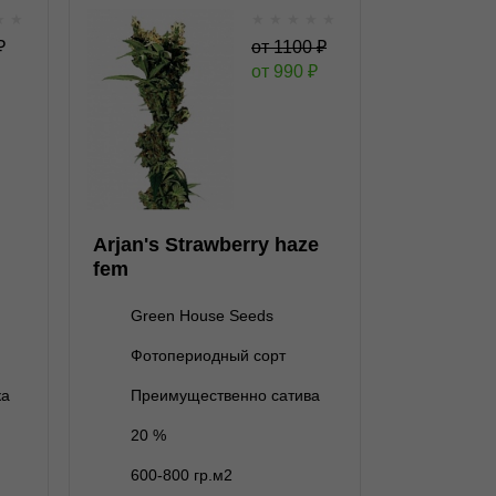
★
★
★
★
★
★
★
fem
Arjan's Strawberry haze
₽
от
1100
₽
fem
от
990
₽
★
★
★
★
★
★
0
Отзывов
Green House Seeds
нет на складе
1 семя
Arjan's Strawberry haze
нет на складе
3 семени
fem
3 500 ₽
5 семян
Green House Seeds
3 150 ₽
нет на складе
10 семян
Фотопериодный сорт
В корзину
ка
Преимущественно сатива
20 %
Подробнее
600-800 гр.м2
Обратно