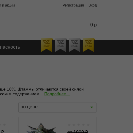
 и акции
Регистрация
Вход
0 р
пасность
льше 18%. Штаммы отличаются своей силой
ысоким содержанием...
Подробнее...
по цене
★
★
★
★
★
★
★
 fem
A.M.S. fem
₽
от
1000
₽