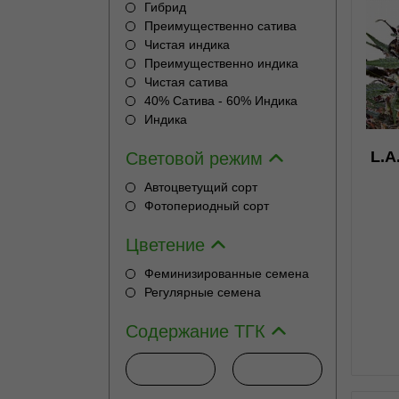
Гибрид
Преимущественно сатива
Чистая индика
1
Преимущественно индика
Чистая сатива
40% Сатива - 60% Индика
Индика
L.A
Световой режим
н
Автоцветущий сорт
Фотопериодный сорт
н
Цветение
Феминизированные семена
Регулярные семена
Содержание ТГК