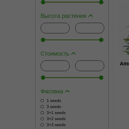
Высота растения
0
Стоимость
Amn
н
Фасовка
1 seeds
3 seeds
3+1 seeds
3+2 seeds
3+3 seeds