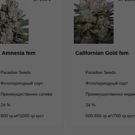
★
★
★
★
★
★
★
★
★
0
Отзывов
Отзывов
Paradise Seeds
Paradise Seeds
1 семя
1 семя
950 ₽
1 150 ₽
. Amnesia fem
Californian Gold fem
ет на складе
3 семени
нет на складе
3 семени
нет на складе
5 семян
5 семян
5 350 ₽
Paradise Seeds
Paradise Seeds
ет на складе
10 семян
нет на складе
10 семян
Фотопериодный сорт
Фотопериодный сорт
В корзину
В корзину
Преимущественно сатива
Преимущественно инди
24 %
24 %
Подробнее
Подробнее
600 гр.м²/1000 гр.куст
500-550 гр.м²/700 гр.куст
Обратно
Обратно