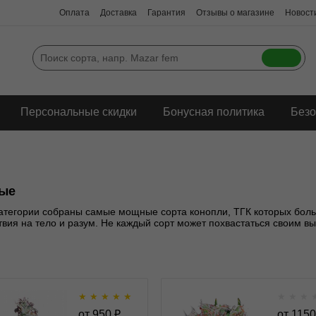
Оплата
Доставка
Гарантия
Отзывы о магазине
Новости
Персональные скидки
Бонусная политика
Безо
ые
категории собраны самые мощные сорта конопли, ТГК которых бо
твия на тело и разум. Не каждый сорт может похвастаться своим в
★
★
★
★
★
★
★
★
L.A. Amnesia fem
Californian Gold
от
950
₽
от
1150