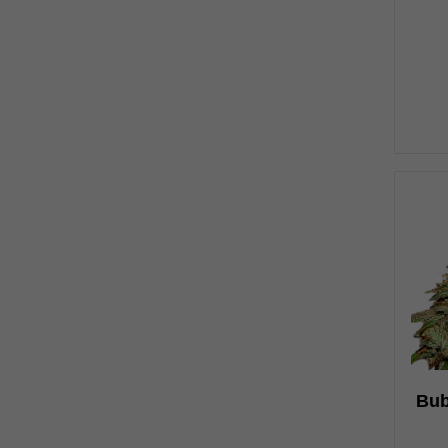
н
0
Bub