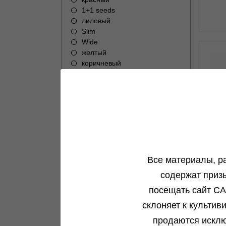
1+1 seeds
лиловый
Slim
Wide
желтый
коричневый
голубой
розовый
1
Aut
Все материалы, р
aut
содержат приз
посещать сайт CA
склоняет к культив
продаются исклю