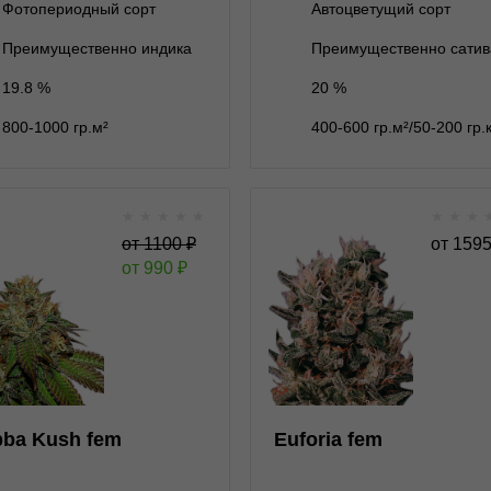
Фотопериодный сорт
Автоцветущий сорт
ет на складе
10 семян
В корзину
В корзину
Преимущественно индика
Преимущественно сатив
19.8 %
20 %
Подробнее
Подробнее
800-1000 гр.м²
400-600 гр.м²/50-200 гр.
Обратно
Обратно
★
★
★
★
★
★
★
★
Bubba Kush fem
Euforia
от
1100
₽
от
159
от
990
₽
★
★
★
★
★
★
★
★
★
0
Отзывов
Отзывов
Green House Seeds
Dutch Passion
нет на складе
1 семя
нет на складе
1 семя
ba Kush fem
Euforia fem
2 500 ₽
3 семени
2 995 ₽
3 семени
2 250 ₽