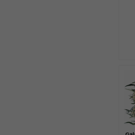
н
1
Gal