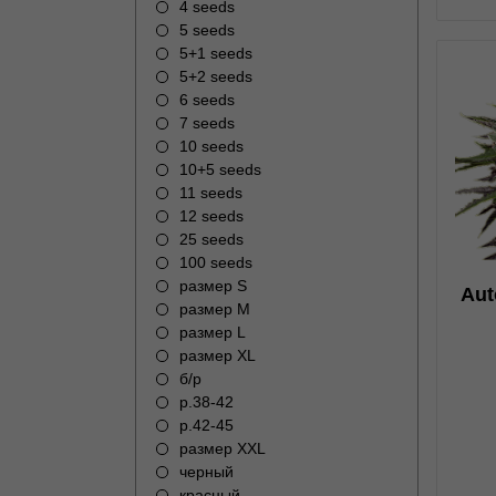
4 seeds
5 seeds
5+1 seeds
5+2 seeds
6 seeds
7 seeds
10 seeds
1
10+5 seeds
11 seeds
12 seeds
25 seeds
100 seeds
размер S
Aut
размер M
размер L
размер XL
б/р
р.38-42
р.42-45
размер XXL
черный
красный