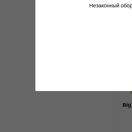
Незаконный обор
0
Big