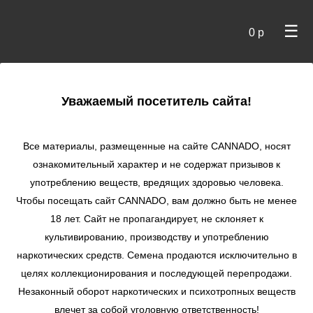
☰
0 р
×
Уважаемый посетитель сайта!
Cannado
/
Сидбанки
/
Paradise Seeds
/ Californian Gold fem
Все материалы, размещенные на сайте СANNADO, носят
Californian Gold
ознакомительный характер и не содержат призывов к
fem
употреблению веществ, вредящих здоровью человека.
Чтобы посещать сайт CANNADO, вам должно быть не менее
★
★
★
★
★
0
Отзывы
18 лет. Сайт не пропагандирует, не склоняет к
культивированию, производству и употреблению
наркотических средств. Семена продаются исключительно в
целях коллекционирования и последующей перепродажи.
Незаконный оборот наркотических и психотропных веществ
влечет за собой уголовную ответственность!