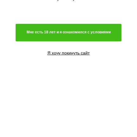
Мне есть 18 лет и я ознакомился с условиями
Я хочу покинуть сайт
1 семя
1150
₽
3 семени
3550
₽
Сообщить о поступлении