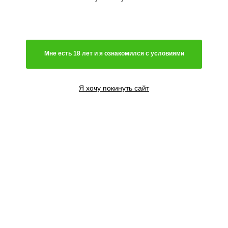
Бюджетные
Мне есть 18 лет и я ознакомился с условиями
Полон решимости вырастить
Я хочу покинуть сайт
куст, но не...
Гибрид
Микс из индики и сативы