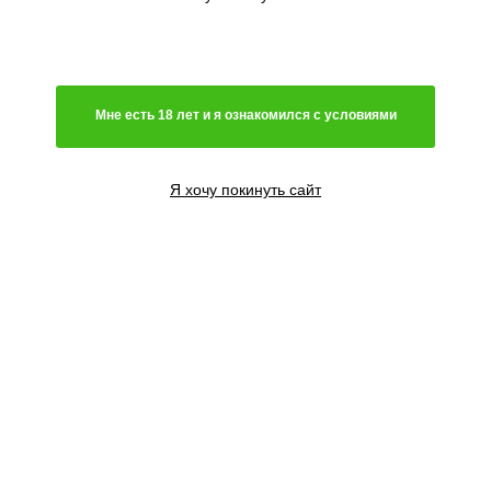
Мне есть 18 лет и я ознакомился с условиями
Я хочу покинуть сайт
1 семя
1952
₽
Сообщить о поступлении
3 семени
3600
₽