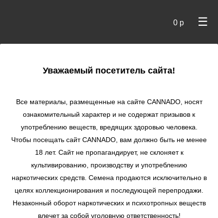
☰
0 р
×
Уважаемый посетитель сайта!
Cannado
/
Сидбанки
/
Dutch Passion
/ Auto Cinderella Jack
autofem
Все материалы, размещенные на сайте СANNADO, носят
ознакомительный характер и не содержат призывов к
Auto Cinderella
употреблению веществ, вредящих здоровью человека.
Jack autofem
Чтобы посещать сайт CANNADO, вам должно быть не менее
★
★
★
★
★
0
Отзывы
18 лет. Сайт не пропагандирует, не склоняет к
культивированию, производству и употреблению
наркотических средств. Семена продаются исключительно в
целях коллекционирования и последующей перепродажи.
Незаконный оборот наркотических и психотропных веществ
влечет за собой уголовную ответственность!