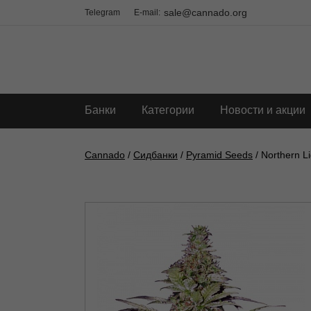
sale@cannado.org
Telegram
E-mail:
Банки
Категории
Новости и акции
Cannado
/
Сидбанки
/
Pyramid Seeds
/ Northern L