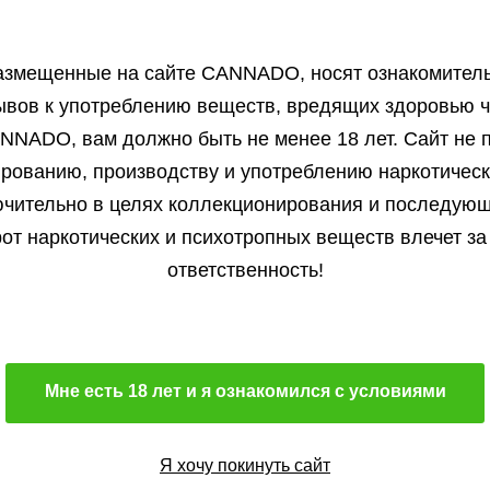
3+1 семени
3+1 семени
2 300 ₽
2 300 ₽
Pyramid Seeds
Pyramid Seeds
нет на складе
5 семян
нет на складе
5 семян
Автоцветущий сорт
Фотопериодный сорт
азмещенные на сайте СANNADO, носят ознакомитель
5+2 семян
5+2 семян
3 800 ₽
3 800 ₽
В корзину
В корзину
Преимущественно индика
Преимущественно индик
ывов к употреблению веществ, вредящих здоровью ч
16 %
19 %
NNADO, вам должно быть не менее 18 лет. Сайт не п
Подробнее
Подробнее
ированию, производству и употреблению наркотичес
400 гр.м²/40 г.куст
550 гр.м²/500-1000 гр.кус
Обратно
Обратно
чительно в целях коллекционирования и последую
от наркотических и психотропных веществ влечет за
ответственность!
Мне есть 18 лет и я ознакомился с условиями
Отзывы
Бл
Я хочу покинуть сайт