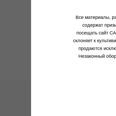
3+1 семени
2 000 ₽
Pyramid Seeds
нет на складе
5 семян
Автоцветущий сорт
Все материалы, р
5+2 семян
3 300 ₽
В корзину
Гибрид
содержат приз
18 %
посещать сайт CA
Подробнее
склоняет к культив
450 гр.м²/100-200 гр.куст
Обратно
продаются исклю
Незаконный обор
Новости и акции