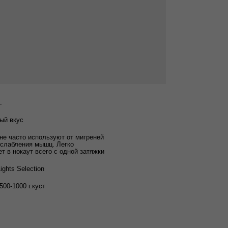
.
ый вкус
не часто используют от мигреней
сслабления мышц. Легко
т в нокаут всего с одной затяжки
ights Selection
/500-1000 г.куст