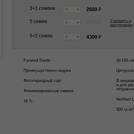
3+1 семени
2600
₽
5 семян
Сообщить о
3710
₽
поступлении
5+2 семян
4300
₽
Pyramid Seeds
60-150 см
Преимущественно индика
Цитрусов
Фотопериодный сорт
В медици
и для ра
отправляе
Феминизированные семена
Northern L
16 %
500 гр.м²