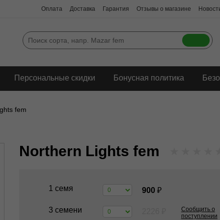
Оплата
Доставка
Гарантия
Отзывы о магазине
Новости
Персональные скидки
Бонусная политика
Безо
ights fem
Northern Lights fem
★
★
★
★
1 семя
900
₽
3 семени
Сообщить о
2226
₽
поступлении