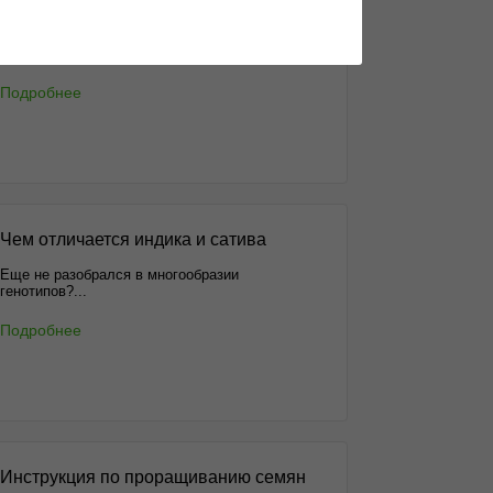
Анонимные способы доставки
Как заказать орешки максимально
анонимно?...
Подробнее
Чем отличается индика и сатива
Еще не разобрался в многообразии
генотипов?...
Подробнее
Инструкция по проращиванию семян