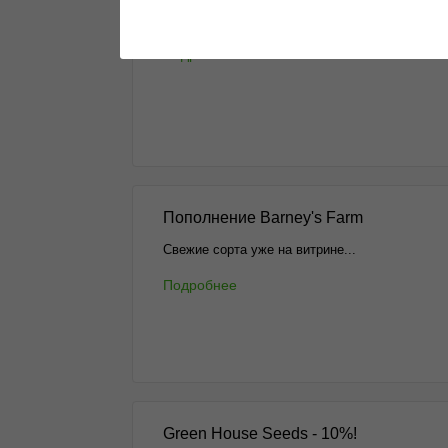
Все самое интересное в одном месте
Подробнее
Пополнение Barney's Farm
Свежие сорта уже на витрине...
Подробнее
Green House Seeds - 10%!