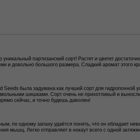
это уникальный партизанский сорт! Растет и цветет достаточ
и и довольно большого размера. Сладкий аромат этого кр
mid Seeds была задумана как лучший сорт для гидропонной у
мольными шишками. Сорт очень не прихотливый и выносли
 прямо сейчас, и точно будешь даволен!
ным, по одному запаху удаётся понять, что он обладает не
ния мышц. Легко отправляет в нокаут всего с одной затяжк