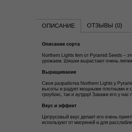
ОТЗЫВЫ (
0
)
ОПИСАНИЕ
Oпиcaниe copтa
Northern Lights fem от Pyramid Seeds – 
урожаем. Шишки вырастают очень липким
Bыpaщивaниe
Своя разработка Northern Lights у Pyra
высоты и радует мощными плотными и с
гроубокс, так и аутдор! Закажи его у нас
Bкyc и эффeкт
Цитрусовый вкус делает его очень прият
используют от мигреней и для расслабле