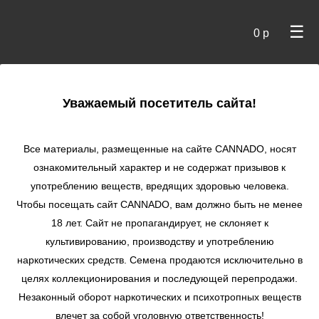
☰
0 р
×
Уважаемый посетитель сайта!
Cannado
/
Сидбанки
/
Dutch Bulk
/ Auto Afghan Kush
autofem
Все материалы, размещенные на сайте СANNADO, носят
ознакомительный характер и не содержат призывов к
Auto Afghan Kush
употреблению веществ, вредящих здоровью человека.
autofem
Чтобы посещать сайт CANNADO, вам должно быть не менее
★
★
★
★
★
1
Отзывы
18 лет. Сайт не пропагандирует, не склоняет к
культивированию, производству и употреблению
наркотических средств. Семена продаются исключительно в
целях коллекционирования и последующей перепродажи.
Незаконный оборот наркотических и психотропных веществ
влечет за собой уголовную ответственность!