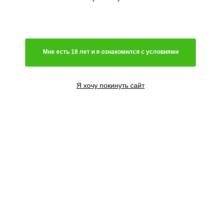
Мне есть 18 лет и я ознакомился с условиями
Я хочу покинуть сайт
5 семян
2200
₽
Сообщить о поступлении
10 семян
3800
₽