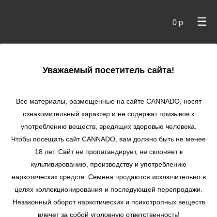
☰
0 р
×
Уважаемый посетитель сайта!
Cannado
/
Сидбанки
/
Sweet Seeds
/ Black Jack Auto
autofem
Все материалы, размещенные на сайте СANNADO, носят
ознакомительный характер и не содержат призывов к
Black Jack Auto
употреблению веществ, вредящих здоровью человека.
autofem
Чтобы посещать сайт CANNADO, вам должно быть не менее
★
★
★
★
★
0
Отзывы
18 лет. Сайт не пропагандирует, не склоняет к
культивированию, производству и употреблению
наркотических средств. Семена продаются исключительно в
целях коллекционирования и последующей перепродажи.
Незаконный оборот наркотических и психотропных веществ
влечет за собой уголовную ответственность!