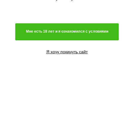
Мне есть 18 лет и я ознакомился с условиями
Я хочу покинуть сайт
3 семени
2400
₽
Сообщить о поступлении
3+1 семени
2800
₽