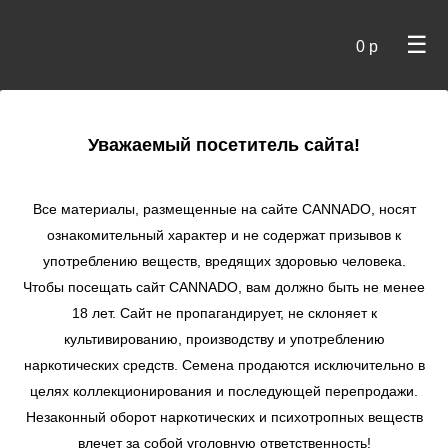
☰
0 р
×
Уважаемый посетитель сайта!
Cannado
/
Сидбанки
/
Barney's Farm
/ Blueberry Cheese
Auto autofem/Blue Cheese Auto
Все материалы, размещенные на сайте СANNADO, носят
ознакомительный характер и не содержат призывов к
Blueberry Cheese
употреблению веществ, вредящих здоровью человека.
Auto autofem/Blue
Чтобы посещать сайт CANNADO, вам должно быть не менее
Cheese Auto
18 лет. Сайт не пропагандирует, не склоняет к
★
★
★
★
★
0
Отзывы
культивированию, производству и употреблению
наркотических средств. Семена продаются исключительно в
целях коллекционирования и последующей перепродажи.
Незаконный оборот наркотических и психотропных веществ
влечет за собой уголовную ответственность!