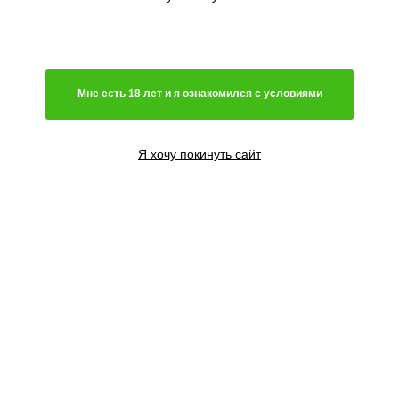
Мне есть 18 лет и я ознакомился с условиями
Я хочу покинуть сайт
3 семени
2437
₽
3+3 семян
2437
₽
Сообщить о поступлении