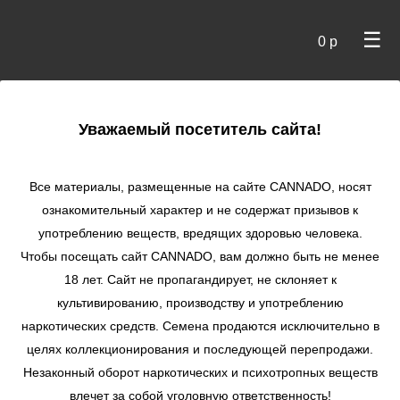
☰
0 р
×
Уважаемый посетитель сайта!
Cannado
/
Сидбанки
/
R-Kiem
/ AMAZON HAZE AUTO
autofem
Все материалы, размещенные на сайте СANNADO, носят
ознакомительный характер и не содержат призывов к
AMAZON HAZE
употреблению веществ, вредящих здоровью человека.
AUTO autofem
Чтобы посещать сайт CANNADO, вам должно быть не менее
★
★
★
★
★
0
Отзывы
18 лет. Сайт не пропагандирует, не склоняет к
культивированию, производству и употреблению
наркотических средств. Семена продаются исключительно в
целях коллекционирования и последующей перепродажи.
Незаконный оборот наркотических и психотропных веществ
влечет за собой уголовную ответственность!