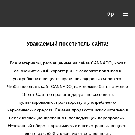
☰
0 р
×
Уважаемый посетитель сайта!
Cannado
/
Сидбанки
/
UKHTA
/ 50 Dragons fem
Все материалы, размещенные на сайте СANNADO, носят
50 Dragons fem
ознакомительный характер и не содержат призывов к
употреблению веществ, вредящих здоровью человека.
★
★
★
★
★
1
Отзывы
Чтобы посещать сайт CANNADO, вам должно быть не менее
18 лет. Сайт не пропагандирует, не склоняет к
культивированию, производству и употреблению
наркотических средств. Семена продаются исключительно в
целях коллекционирования и последующей перепродажи.
Незаконный оборот наркотических и психотропных веществ
влечет за собой уголовную ответственность!