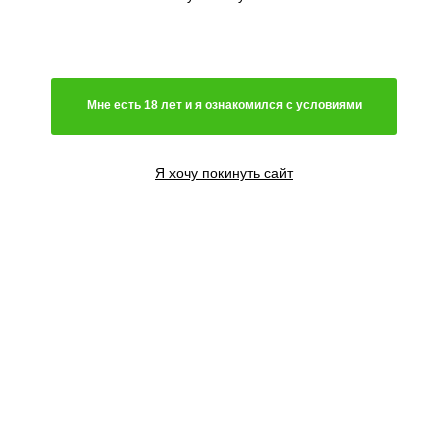
Мне есть 18 лет и я ознакомился с условиями
Я хочу покинуть сайт
3 семени
3950
₽
5 семян
5800
₽