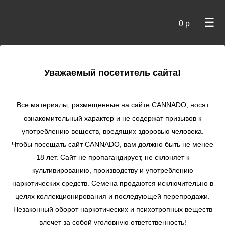
☰
0 р
×
Уважаемый посетитель сайта!
Cannado
/
Сидбанки
/
Strong Seeds
/ AK-47 fem
Все материалы, размещенные на сайте СANNADO, носят
AK-47 fem
ознакомительный характер и не содержат призывов к
употреблению веществ, вредящих здоровью человека.
★
★
★
★
★
0
Отзывы
Чтобы посещать сайт CANNADO, вам должно быть не менее
18 лет. Сайт не пропагандирует, не склоняет к
культивированию, производству и употреблению
наркотических средств. Семена продаются исключительно в
целях коллекционирования и последующей перепродажи.
Незаконный оборот наркотических и психотропных веществ
влечет за собой уголовную ответственность!