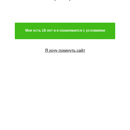
Мне есть 18 лет и я ознакомился с условиями
Я хочу покинуть сайт
3 семени
1800
₽
5 семян
2600
₽
10 семян
5000
₽