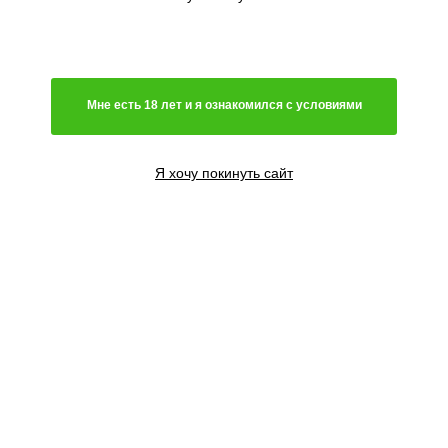
Генетика
Гибрид
Мне есть 18 лет и я ознакомился с условиями
Преимущественно сатива
Чистая индика
Преимущественно индика
Я хочу покинуть сайт
Чистая сатива
Световой режим
Автоцветущий сорт
Фотопериодный сорт
Цветение
Феминизированные семена
Содержание ТГК