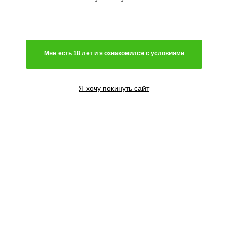
Генетика
Гибрид
Мне есть 18 лет и я ознакомился с условиями
Преимущественно сатива
Чистая индика
Преимущественно индика
Я хочу покинуть сайт
Чистая сатива
Световой режим
Автоцветущий сорт
Фотопериодный сорт
Цветение
Феминизированные семена
Содержание ТГК