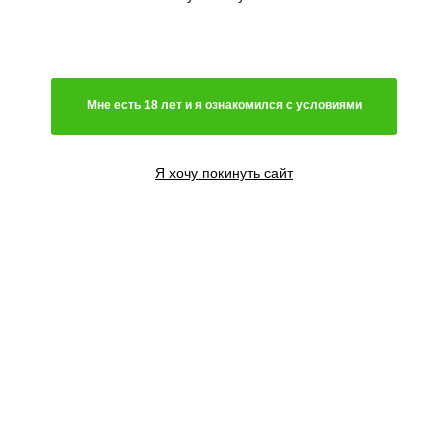
Генетика
Гибрид
Мне есть 18 лет и я ознакомился с условиями
Преимущественно сатива
Чистая индика
Преимущественно индика
Я хочу покинуть сайт
Чистая сатива
Световой режим
Автоцветущий сорт
Фотопериодный сорт
Цветение
Феминизированные семена
Содержание ТГК