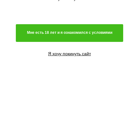
Генетика
Гибрид
Мне есть 18 лет и я ознакомился с условиями
Преимущественно сатива
Чистая индика
Преимущественно индика
Я хочу покинуть сайт
Чистая сатива
Световой режим
Автоцветущий сорт
Фотопериодный сорт
Цветение
Феминизированные семена
Содержание ТГК