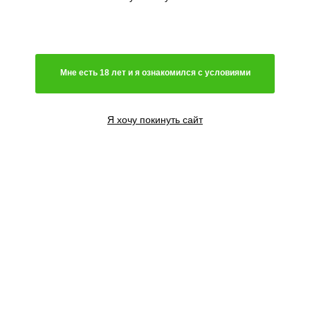
Генетика
Гибрид
Мне есть 18 лет и я ознакомился с условиями
Преимущественно сатива
Чистая индика
Преимущественно индика
Я хочу покинуть сайт
Чистая сатива
Световой режим
Автоцветущий сорт
Фотопериодный сорт
Цветение
Феминизированные семена
Содержание ТГК