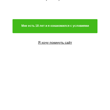
Генетика
Гибрид
Мне есть 18 лет и я ознакомился с условиями
Преимущественно сатива
Чистая индика
Преимущественно индика
Я хочу покинуть сайт
Чистая сатива
Световой режим
Автоцветущий сорт
Фотопериодный сорт
Цветение
Феминизированные семена
Содержание ТГК