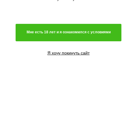
Генетика
Гибрид
Мне есть 18 лет и я ознакомился с условиями
Преимущественно сатива
Чистая индика
Преимущественно индика
Я хочу покинуть сайт
Чистая сатива
Световой режим
Автоцветущий сорт
Фотопериодный сорт
Цветение
Феминизированные семена
Содержание ТГК