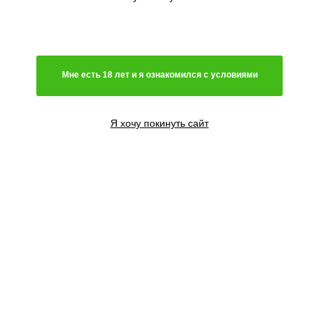
Генетика
Гибрид
Мне есть 18 лет и я ознакомился с условиями
Преимущественно сатива
Чистая индика
Преимущественно индика
Я хочу покинуть сайт
Чистая сатива
Световой режим
Автоцветущий сорт
Фотопериодный сорт
Цветение
Феминизированные семена
Содержание ТГК