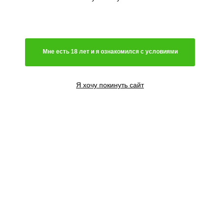
Генетика
Гибрид
Мне есть 18 лет и я ознакомился с условиями
Преимущественно сатива
Чистая индика
Преимущественно индика
Я хочу покинуть сайт
Чистая сатива
Световой режим
Автоцветущий сорт
Фотопериодный сорт
Цветение
Феминизированные семена
Содержание ТГК