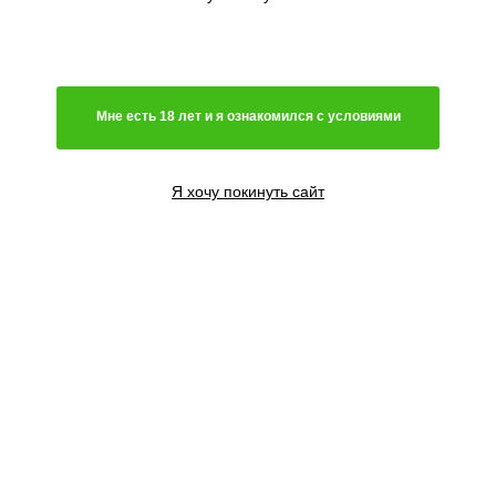
Генетика
Гибрид
Мне есть 18 лет и я ознакомился с условиями
Преимущественно сатива
Чистая индика
Преимущественно индика
Я хочу покинуть сайт
Чистая сатива
Световой режим
Автоцветущий сорт
Фотопериодный сорт
Цветение
Феминизированные семена
Содержание ТГК