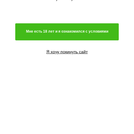
Генетика
Гибрид
Мне есть 18 лет и я ознакомился с условиями
Преимущественно сатива
Чистая индика
Преимущественно индика
Я хочу покинуть сайт
Чистая сатива
Световой режим
Автоцветущий сорт
Фотопериодный сорт
Цветение
Феминизированные семена
Содержание ТГК