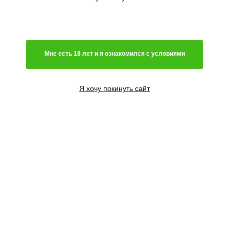
Генетика
Гибрид
Мне есть 18 лет и я ознакомился с условиями
Преимущественно сатива
Чистая индика
Преимущественно индика
Я хочу покинуть сайт
Чистая сатива
Световой режим
Автоцветущий сорт
Фотопериодный сорт
Цветение
Феминизированные семена
Содержание ТГК