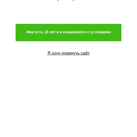
Генетика
Гибрид
Мне есть 18 лет и я ознакомился с условиями
Преимущественно сатива
Чистая индика
Преимущественно индика
Я хочу покинуть сайт
Чистая сатива
Световой режим
Автоцветущий сорт
Фотопериодный сорт
Цветение
Феминизированные семена
Содержание ТГК