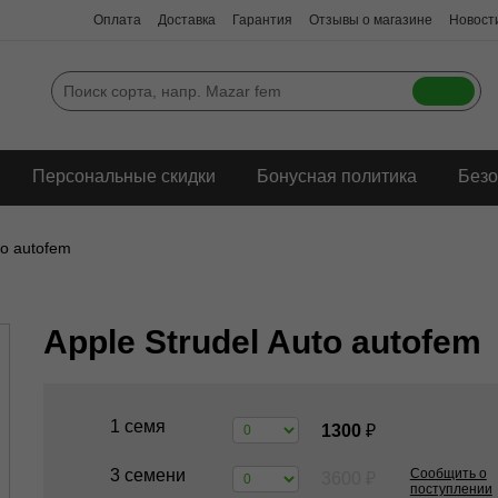
Оплата
Доставка
Гарантия
Отзывы о магазине
Новости
Персональные скидки
Бонусная политика
Безо
to autofem
Apple Strudel Auto autofem
1 семя
1300
₽
3 семени
Сообщить о
3600
₽
поступлении