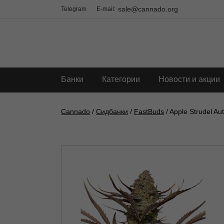
sale@cannado.org
Telegram
E-mail:
Банки
Категории
Новости и акции
Cannado
/
Сидбанки
/
FastBuds
/ Apple Strudel Au