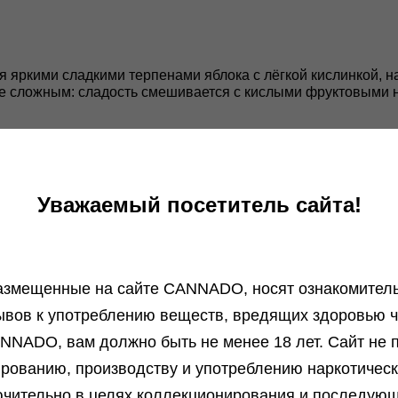
ся яркими сладкими терпенами яблока с лёгкой кислинкой, 
ее сложным: сладость смешивается с кислыми фруктовыми н
 энергичного и продолжительного подъёма, даря ясность ума
т оставаться сосредоточенным и продуктивным. Это универ
о вечера, сохраняя баланс бодрости и умиротворения.
Уважаемый посетитель сайта!
азмещенные на сайте СANNADO, носят ознакомитель
ывов к употреблению веществ, вредящих здоровью ч
NNADO, вам должно быть не менее 18 лет. Сайт не п
ированию, производству и употреблению наркотичес
чительно в целях коллекционирования и последую