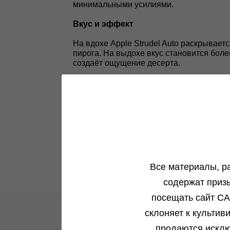
минимальными усилиями.
Вкус и эффект
На вдохе Apple Strudel Auto раскрывает
пирога. На выдохе вкус становится бол
создаёт ощущение десерта.
Эффект Apple Strudel Auto начинается с
же время лёгкое расслабление позволяе
активного дня, так и для расслабляющег
Все материалы, р
содержат приз
посещать сайт CA
склоняет к культив
продаются исклю