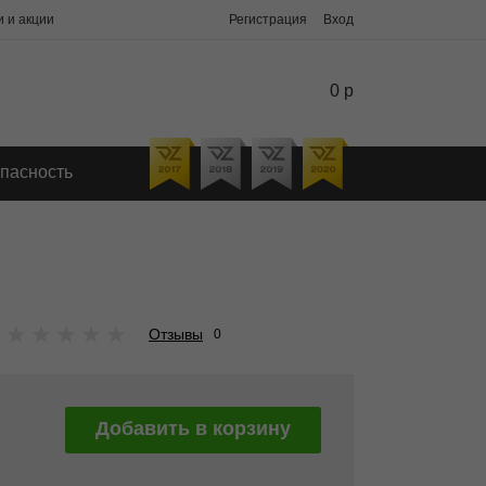
 и акции
Регистрация
Вход
0 р
пасность
★
★
★
★
★
Отзывы
0
Добавить в корзину