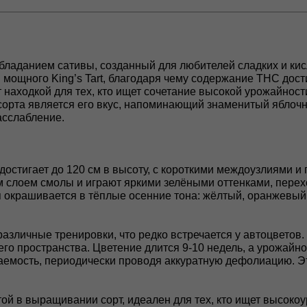
реобладанием сативы, созданный для любителей сладких и к
и мощного King’s Tart, благодаря чему содержание THC дос
 находкой для тех, кто ищет сочетание высокой урожайнос
 сорта является его вкус, напоминающий знаменитый яблоч
асслабление.
 достигает до 120 см в высоту, с короткими междоузлиями и 
м слоем смолы и играют яркими зелёными оттенками, пере
я окрашивается в тёплые осенние тона: жёлтый, оранжевый 
а различные тренировки, что редко встречается у автоцвето
 пространства. Цветение длится 9-10 недель, а урожайнос
емость, периодически проводя аккуратную дефолиацию. Эт
остой в выращивании сорт, идеален для тех, кто ищет высоко