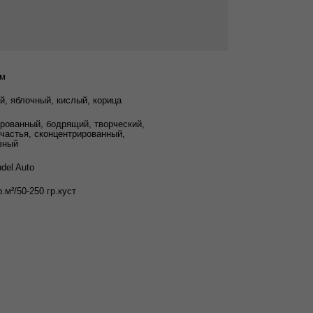
см
й, яблочный, кислый, корица
рованный, бодрящий, творческий,
счастья, сконцентрированный,
вный
udel Auto
р.м²/50-250 гр.куст