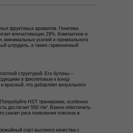
ислых фруктовых ароматов. Генетика
тигает впечатляющих 29%. Компактное и
ти, минимальных усилий и премиального
ный штрудель, а также гармоничный
плотной структурой. Его бутоны –
ходящими в фиолетовые к концу
и красный, что добавляет визуального
в. Попробуйте HST тренировки, особенно
ть достигает 550 г/м². Важно обеспечить
о снизит риск появления плесени и
урожайный сорт высокого качества с