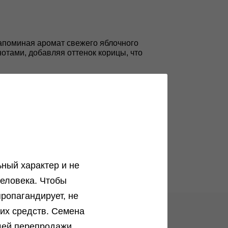
напоминая аромат свежего яблочного
отами, добавляя оттенок корицы, что
, прилив креативности и счастья. В то
сальный сорт, который подойдёт как для
ный характер и не
еловека. Чтобы
ропагандирует, не
ких средств. Семена
щей перепродажи.