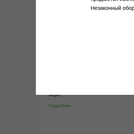
Новости и акции
Незаконный обор
Все самое интересное в одном месте
Подробнее
Green House Seeds - 10%!
Акция...
Подробнее