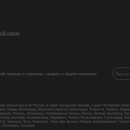
ой связи
.
най первым о новинках, скидках и акциях магазина.
, Казахстан и по России, в такие города как: Москва, Санкт-Петербург, Ново
рск, Пермь, Волгоград, Воронеж Саратов, Краснодар, Тольятти, Тюмень, Ижевск
емерово, Рязань, Астрахань, Набережные Челны, Пенза, Липецк, Белгород, Бря
овгород, Вологда, Калининград, Мурманск, Псков, Петрозаводск, Сыктывкар, К
иста, Таганрог, Чита, Норильск, Улан-Удэ, Кызыл, Абакан, Благовещенск, Петр
, Пятигорск, Грозный