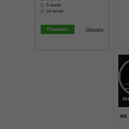
5 seeds
10 seeds
0
AK 