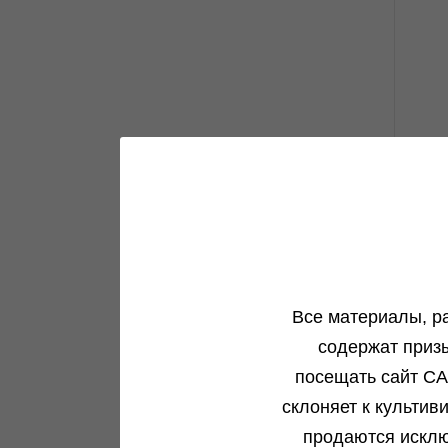
Все материалы, р
1
содержат приз
посещать сайт CA
склоняет к культив
продаются исклю