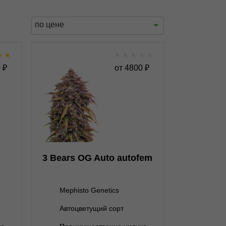
по цене
★
★
★
★
★
★
★
fem
3 Bears OG Auto autofem
0
₽
от
4800
₽
★
★
★
★
★
★
0
Отзывов
Mephisto Genetics
3 семени
4 800 ₽
3 Bears OG Auto autofem
Mephisto Genetics
Автоцветущий сорт
В корзину