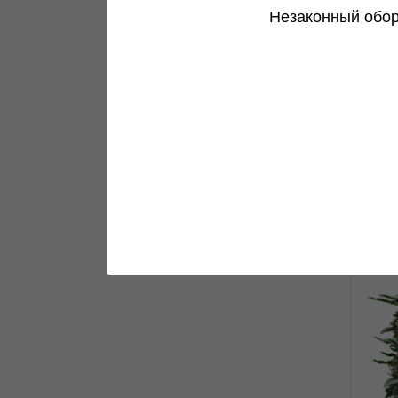
AK 
Незаконный обор
0