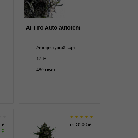
5+1 семян
2 000 ₽
Al Tiro Auto autofem
Автоцветущий сорт
17 %
В корзину
480 г.куст
Подробнее
Обратно
★
★
★
★
★
★
★
 fem
All Gas OG Auto autofem
0
₽
от
3500
₽
0
₽