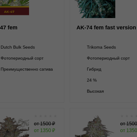
Dutch Bulk Seeds
Trikoma Seeds
нет на складе
5 семян
5+1 семян
2 000 ₽
47 fem
AK-74 fem fast version
10 семян
3 800 ₽
Dutch Bulk Seeds
Trikoma Seeds
Фотопериодный сорт
Фотопериодный сорт
В корзину
В корзину
Преимущественно сатива
Гибрид
24 %
Подробнее
Подробнее
Высокая
Обратно
Обратно
★
★
★
★
★
★
★
★
AlienZ Auto autofem
Alienz
от
1500
₽
от
150
от
1350
₽
от
135