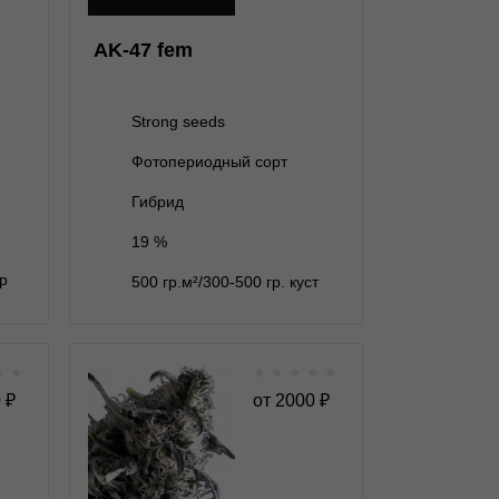
3 семени
1 800 ₽
AK-47 fem
5 семян
2 600 ₽
10 семян
5 000 ₽
Strong seeds
Фотопериодный сорт
В корзину
Гибрид
19 %
Подробнее
гр
500 гр.м²/300-500 гр. куст
Обратно
★
★
★
★
★
★
★
sion
Al Tiro Auto autofem
0
₽
от
2000
₽
★
★
★
★
★
★
0
Отзывов