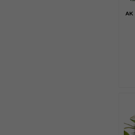
н
AK 
0