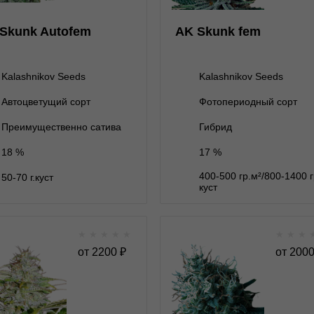
ет на складе
3 семени
3 семени
1 600 ₽
Skunk Autofem
AK Skunk fem
нет на складе
5 семян
5 семян
2 600 ₽
10 семян
нет на складе
10 семян
4 800 ₽
Kalashnikov Seeds
Kalashnikov Seeds
Автоцветущий сорт
Фотопериодный сорт
В корзину
В корзину
Преимущественно сатива
Гибрид
18 %
17 %
Подробнее
Подробнее
400-500 гр.м²/800-1400 
50-70 г.куст
Обратно
Обратно
куст
★
★
★
★
★
★
★
★
AK-47 fem
AK-74 fem fast ver
от
2200
₽
от
200
★
★
★
★
★
★
★
★
★
0
Отзывов
Отзывов