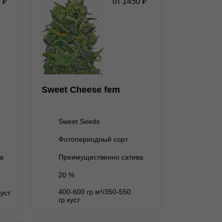
0
₽
от
1450
₽
fem
★
★
★
★
★
★
0
Отзывов
Sweet Seeds
нет на складе
3 семени
Sweet Cheese fem
3+1 семени
2 000 ₽
нет на складе
5+2 семян
Sweet Seeds
Фотопериодный сорт
В корзину
а
Преимущественно сатива
20 %
Подробнее
400-600 гр.м²/350-550
куст
Обратно
гр.куст