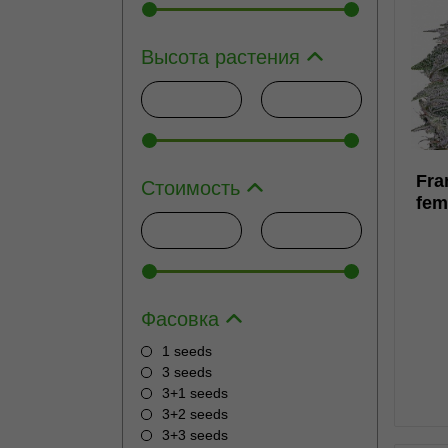
Высота растения
1
Fra
Стоимость
fem
н
Фасовка
1 seeds
3 seeds
3+1 seeds
3+2 seeds
3+3 seeds