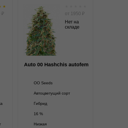
★
★
★
★
★
★
★
fem
Auto 00 Hashchis
0
₽
от
1950
₽
autofem
Нет на
складе
★
★
★
★
★
★
0
Отзывов
OO Seeds
нет на складе
5 семян
Auto 00 Hashchis autofem
OO Seeds
Автоцветущий сорт
В корзину
ка
Гибрид
16 %
Подробнее
т
Низкая
Обратно