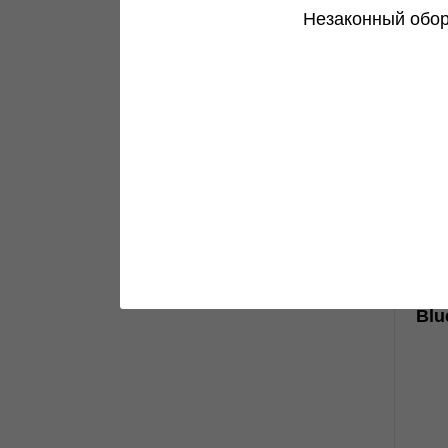
Незаконный обор
0
Blu
н
н