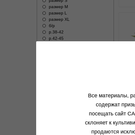
размер S
размер M
размер L
размер XL
б/р
р.38-42
р.42-45
0
размер XXL
черный
красный
1+1 seeds
9+3 seeds
бежевый
Aut
лиловый
н
Slim
Все материалы, р
Wide
желтый
содержат приз
коричневый
посещать сайт CA
9+1 seeds
голубой
склоняет к культив
розовый
продаются исклю