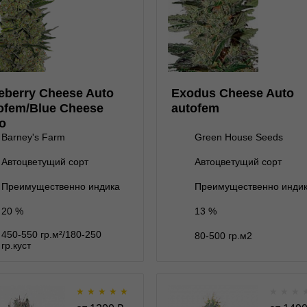
★
★
★
★
★
★
★
★
★
0
Отзывов
Отзывов
Barney's Farm
Green House Seeds
1 100 ₽
нет на складе
1 семя
1 семя
990 ₽
eberry Cheese Auto
Exodus Cheese Auto
ет на складе
3 семени
ofem/Blue Cheese
autofem
2 500 ₽
3 семени
2 250 ₽
o
5 семян
4 125 ₽
Barney's Farm
Green House Seeds
3 500 ₽
5 семян
ет на складе
10 семян
3 150 ₽
Автоцветущий сорт
Автоцветущий сорт
нет на складе
10 семян
В корзину
В корзину
Преимущественно индика
Преимущественно инди
20 %
13 %
Подробнее
Подробнее
450-550 гр.м²/180-250
80-500 гр.м2
Обратно
Обратно
гр.куст
★
★
★
★
★
★
★
★
Franco's Lemon Cheese
Sweet Cheese A