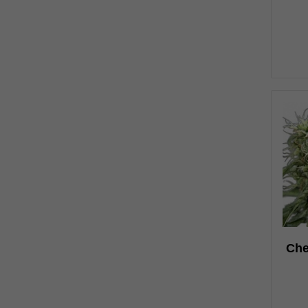
0
Che
н