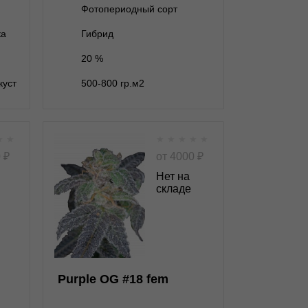
Фотопериодный сорт
В корзину
ка
Гибрид
20 %
Подробнее
куст
500-800 гр.м2
Обратно
★
★
★
★
★
★
★
fem
Purple OG #18 fem
0
₽
от
4000
₽
Нет на
складе
★
★
★
★
★
★
0
Отзывов
Reserva Privada
нет на складе
3 семени
Purple OG #18 fem
нет на складе
6 семян