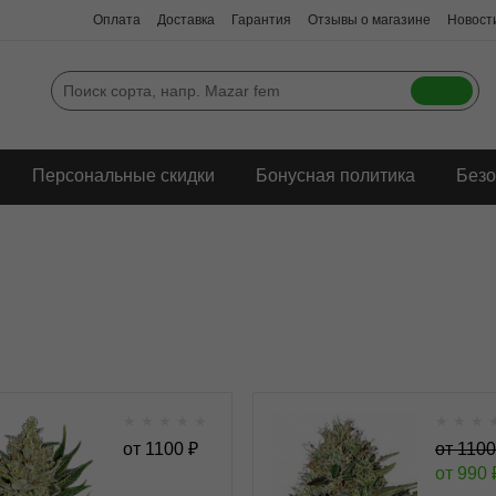
Оплата
Доставка
Гарантия
Отзывы о магазине
Новости
Персональные скидки
Бонусная политика
Безо
★
★
★
★
★
★
★
★
Blueberry Cheese Auto
Exodus Cheese A
от
1100
₽
от
1100
autofem/Blue Cheese
auto
от
990
Auto