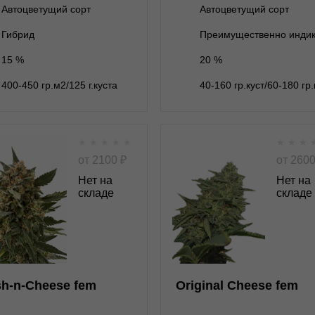
Автоцветущий сорт
Автоцветущий сорт
В корзину
В корзину
Гибрид
Преимущественно инди
15 %
20 %
Подробнее
Подробнее
400-450 гр.м2/125 г.куста
40-160 гр.куст/60-180 гр.
Обратно
Обратно
★
★
★
★
★
★
★
★
Kush-n-Cheese fem
Original Cheese 
от
2100
₽
от
260
Нет на
Нет на
складе
складе
★
★
★
★
★
★
★
★
★
0
Отзывов
Отзывов
Dinafem
Paradise Seeds
ет на складе
3 семени
нет на складе
3 семени
h-n-Cheese fem
Original Cheese fem
нет на складе
5 семян
нет на складе
5 семян