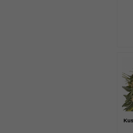
0
н
Kus