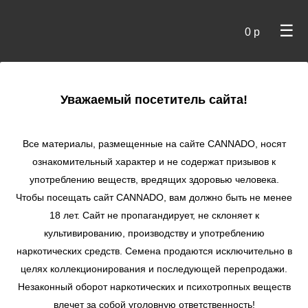
☰
0 р
×
Уважаемый посетитель сайта!
Cannado
/
Сидбанки
/
Dinafem
/ Critical Cheese autofem
Все материалы, размещенные на сайте СANNADO, носят
Critical Cheese
ознакомительный характер и не содержат призывов к
autofem
употреблению веществ, вредящих здоровью человека.
Чтобы посещать сайт CANNADO, вам должно быть не менее
★
★
★
★
★
0
Отзывы
18 лет. Сайт не пропагандирует, не склоняет к
культивированию, производству и употреблению
наркотических средств. Семена продаются исключительно в
целях коллекционирования и последующей перепродажи.
Незаконный оборот наркотических и психотропных веществ
влечет за собой уголовную ответственность!