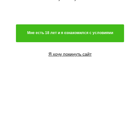
Мне есть 18 лет и я ознакомился с условиями
Я хочу покинуть сайт
3 семени
2200
₽
Сообщить о поступлении
5 семян
3600
₽
Сообщить о поступлении