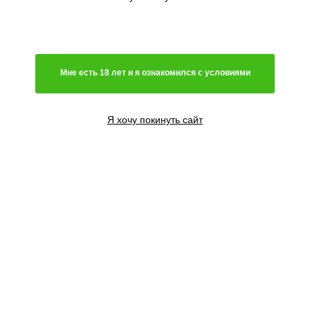
Мне есть 18 лет и я ознакомился с условиями
Я хочу покинуть сайт
3 семени
1800
₽
Сообщить о поступлении
5 семян
3000
₽
Сообщить о поступлении