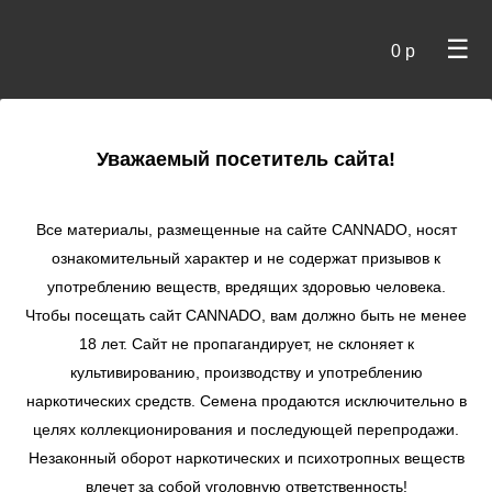
☰
0 р
×
Уважаемый посетитель сайта!
Cannado
/
Сидбанки
/
Dinafem
/ Cheese autofem
Все материалы, размещенные на сайте СANNADO, носят
Cheese autofem
ознакомительный характер и не содержат призывов к
употреблению веществ, вредящих здоровью человека.
★
★
★
★
★
1
Отзывы
Чтобы посещать сайт CANNADO, вам должно быть не менее
18 лет. Сайт не пропагандирует, не склоняет к
культивированию, производству и употреблению
наркотических средств. Семена продаются исключительно в
целях коллекционирования и последующей перепродажи.
Незаконный оборот наркотических и психотропных веществ
влечет за собой уголовную ответственность!