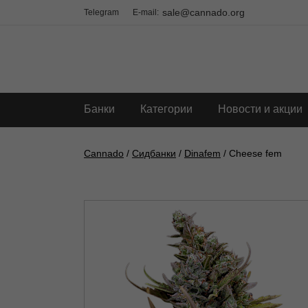
sale@cannado.org
Telegram
E-mail:
Банки
Категории
Новости и акции
Cannado
/
Сидбанки
/
Dinafem
/ Cheese fem