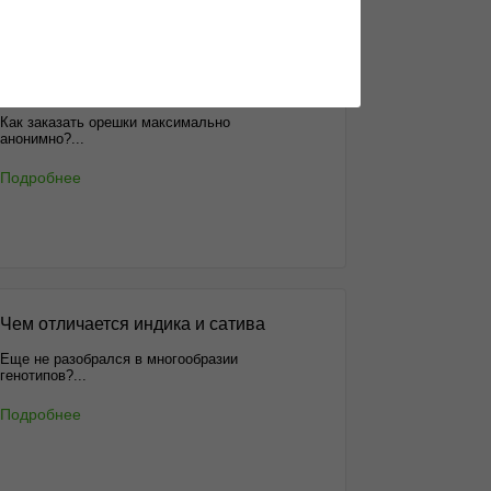
ог
Анонимные способы доставки
Как заказать орешки максимально
анонимно?...
Подробнее
Чем отличается индика и сатива
Еще не разобрался в многообразии
генотипов?...
Подробнее