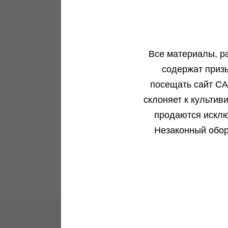
Old Afghani reg (SumS)
Fr
fe
Sumo Seeds
Все материалы, р
Фотопериодный сорт
н
содержат приз
В корзину
посещать сайт CA
склоняет к культив
Подробнее
продаются исклю
Обратно
Незаконный обор