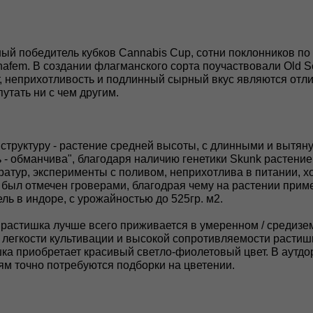
ый победитель кубков Cannabis Cup, сотни поклонников по 
afem. В создании флагманского сорта поучаствовали Old Sc
неприхотливость и подлинный сырный вкус являются отли
тать ни с чем другим.
руктуру - растение средней высоты, с длинными и вытянутм
ь - обманчива", благодаря наличию генетики Skunk растени
тур, эксперименты с поливом, неприхотлива в питании, хо
 был отмечен гроверами, благодрая чему на растении при
ель в индоре, с урожайностью до 525гр. м2.
, растишка лучше всего приживается в умеренном / средизе
легкости культивации и высокой сопротивляемости растишк
ка приобретает красивый светло-фиолетовый цвет. В аутдор
ям точно потребуются подборки на цветении.