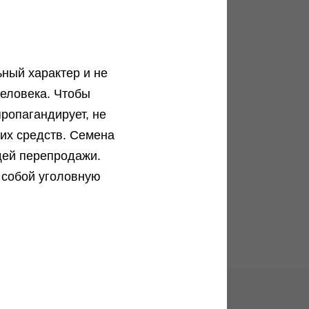
GH Cheese fem
Green House Seeds
ный характер и не
Фотопериодный сорт
еловека. Чтобы
В корзину
ропагандирует, не
а
Преимущественно индика
ких средств. Семена
18 %
Подробнее
щей перепродажи.
800 гр.м2
Обратно
 собой уголовную