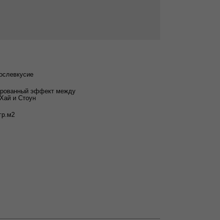
ослевкусие
рованный эффект между
Хай и Стоун
гр.м2