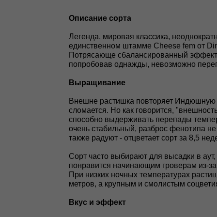
Oпиcaниe copтa
Легенда, мировая классика, неоднократн
единственном штамме Cheese fem от Din
Потрясающе сбалансированный эффект, 
попробовав однажды, невозможно перепу
Выращивание
Внешне растишка повторяет Индюшную ст
сломается. Но как говорится, "внешност
способно выдерживать перепады темпера
очень стабильный, разброс фенотипа не
также радуют - отцветает сорт за 8,5 нед
Сорт часто выбирают для высадки в аут
понравится начинающим гроверам из-за 
При низких ночных температурах растиш
метров, а крупным и смолистым соцвети
Вкус и эффект