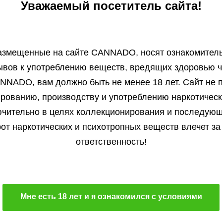
Уважаемый посетитель сайта!
нет на складе
1 семя
1 семя
1 200 ₽
anco's Lemon Cheese
Triple Cheese fem
3 000 ₽
нет на складе
3 семени
m
3 семени
2 700 ₽
нет на складе
5 семян
4 200 ₽
Green House Seeds
Barney's Farm
5 семян
3 780 ₽
азмещенные на сайте СANNADO, носят ознакомитель
нет на складе
10 семян
Фотопериодный сорт
Фотопериодный сорт
ет на складе
10 семян
ывов к употреблению веществ, вредящих здоровью ч
В корзину
В корзину
NNADO, вам должно быть не менее 18 лет. Сайт не п
Преимущественно сатива
Преимущественно индик
ированию, производству и употреблению наркотичес
22 %
19 %
Подробнее
Подробнее
чительно в целях коллекционирования и последую
750-1000 гр.м²
600 гр.м²
Обратно
Обратно
от наркотических и психотропных веществ влечет за
ответственность!
Мне есть 18 лет и я ознакомился с условиями