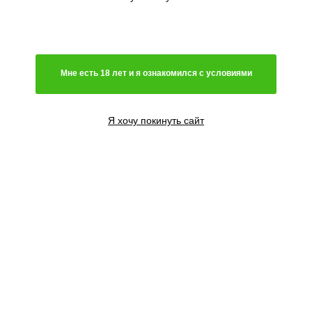
Генетика
Гибрид
Мне есть 18 лет и я ознакомился с условиями
Преимущественно сатива
Чистая индика
Преимущественно индика
Я хочу покинуть сайт
Чистая сатива
Световой режим
Автоцветущий сорт
Фотопериодный сорт
Цветение
Феминизированные семена
Содержание ТГК