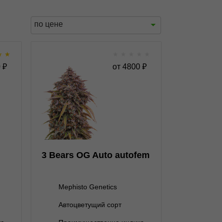
по цене
★
★
★
★
★
★
★
fem
3 Bears OG Auto autofem
0
₽
от
4800
₽
★
★
★
★
★
★
0
Отзывов
Mephisto Genetics
3 семени
4 800 ₽
3 Bears OG Auto autofem
Mephisto Genetics
Автоцветущий сорт
В корзину