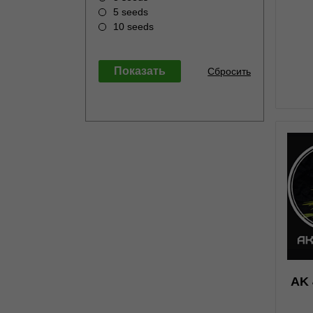
5 seeds
10 seeds
0
AK 