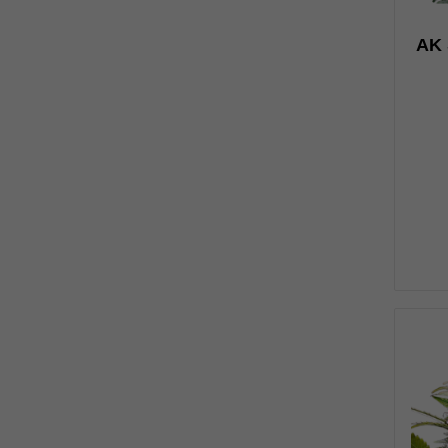
н
AK 
0