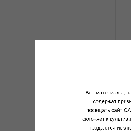
Все материалы, р
1
содержат приз
посещать сайт CA
склоняет к культив
продаются исклю