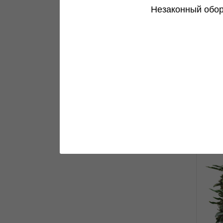
AK 
Незаконный обор
0