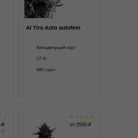
5+1 семян
2 000 ₽
Al Tiro Auto autofem
Автоцветущий сорт
17 %
В корзину
480 г.куст
Подробнее
Обратно
★
★
★
★
★
★
★
 fem
All Gas OG Auto autofem
0
₽
от
3500
₽
0
₽