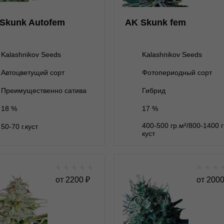
ет на складе
3 семени
3 семени
1 600 ₽
Skunk Autofem
AK Skunk fem
нет на складе
5 семян
5 семян
2 600 ₽
10 семян
нет на складе
10 семян
4 800 ₽
Kalashnikov Seeds
Kalashnikov Seeds
Автоцветущий сорт
Фотопериодный сорт
В корзину
В корзину
Преимущественно сатива
Гибрид
18 %
17 %
Подробнее
Подробнее
400-500 гр.м²/800-1400 
50-70 г.куст
Обратно
Обратно
куст
★
★
★
★
★
★
★
★
AK-47 fem
AK-74 fem fast ver
от
2200
₽
от
200
★
★
★
★
★
★
★
★
★
0
Отзывов
Отзывов