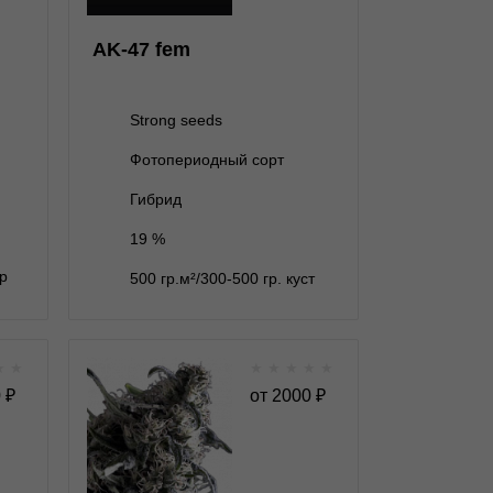
3 семени
1 800 ₽
AK-47 fem
5 семян
2 600 ₽
10 семян
5 000 ₽
Strong seeds
Фотопериодный сорт
В корзину
Гибрид
19 %
Подробнее
гр
500 гр.м²/300-500 гр. куст
Обратно
★
★
★
★
★
★
★
sion
Al Tiro Auto autofem
0
₽
от
2000
₽
★
★
★
★
★
★
0
Отзывов