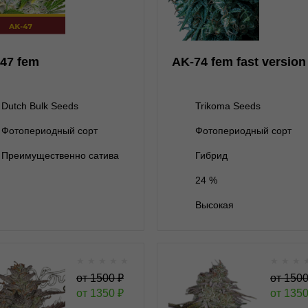
Dutch Bulk Seeds
Trikoma Seeds
нет на складе
5 семян
5+1 семян
2 000 ₽
47 fem
AK-74 fem fast version
10 семян
3 800 ₽
Dutch Bulk Seeds
Trikoma Seeds
Фотопериодный сорт
Фотопериодный сорт
В корзину
В корзину
Преимущественно сатива
Гибрид
24 %
Подробнее
Подробнее
Высокая
Обратно
Обратно
★
★
★
★
★
★
★
★
AlienZ Auto autofem
Alienz
от
1500
₽
от
150
от
1350
₽
от
135