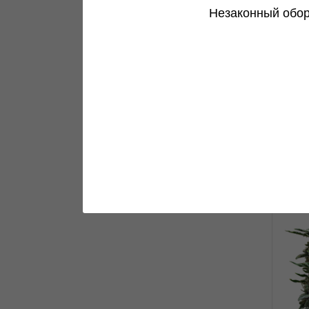
AK 
Незаконный обор
0