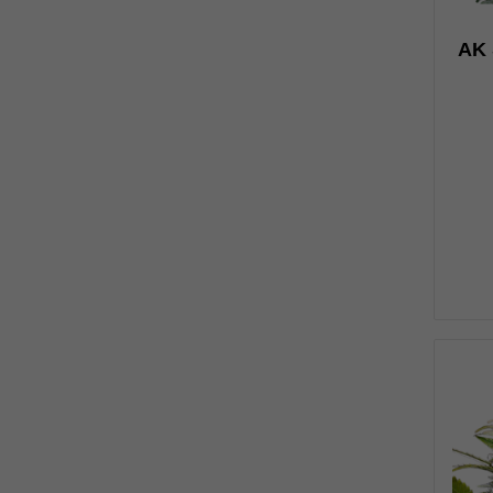
н
AK 
0