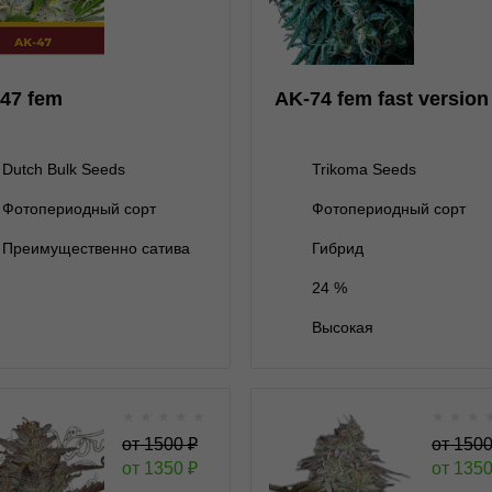
Dutch Bulk Seeds
Trikoma Seeds
нет на складе
5 семян
5+1 семян
2 000 ₽
47 fem
AK-74 fem fast version
10 семян
3 800 ₽
Dutch Bulk Seeds
Trikoma Seeds
Фотопериодный сорт
Фотопериодный сорт
В корзину
В корзину
Преимущественно сатива
Гибрид
24 %
Подробнее
Подробнее
Высокая
Обратно
Обратно
★
★
★
★
★
★
★
★
AlienZ Auto autofem
Alienz
от
1500
₽
от
150
от
1350
₽
от
135