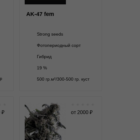
3 семени
1 800 ₽
AK-47 fem
5 семян
2 600 ₽
10 семян
5 000 ₽
Strong seeds
Фотопериодный сорт
В корзину
Гибрид
19 %
Подробнее
гр
500 гр.м²/300-500 гр. куст
Обратно
★
★
★
★
★
★
★
sion
Al Tiro Auto autofem
0
₽
от
2000
₽
★
★
★
★
★
★
0
Отзывов