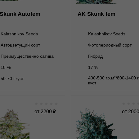
ет на складе
3 семени
3 семени
1 600 ₽
Skunk Autofem
AK Skunk fem
нет на складе
5 семян
5 семян
2 600 ₽
10 семян
нет на складе
10 семян
4 800 ₽
Kalashnikov Seeds
Kalashnikov Seeds
Автоцветущий сорт
Фотопериодный сорт
В корзину
В корзину
Преимущественно сатива
Гибрид
18 %
17 %
Подробнее
Подробнее
400-500 гр.м²/800-1400 
50-70 г.куст
Обратно
Обратно
куст
★
★
★
★
★
★
★
★
AK-47 fem
AK-74 fem fast ver
от
2200
₽
от
200
★
★
★
★
★
★
★
★
★
0
Отзывов
Отзывов