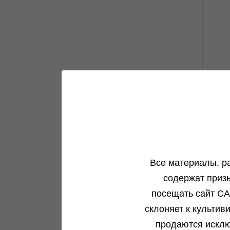
Все материалы, р
1
содержат приз
посещать сайт CA
склоняет к культив
продаются исклю