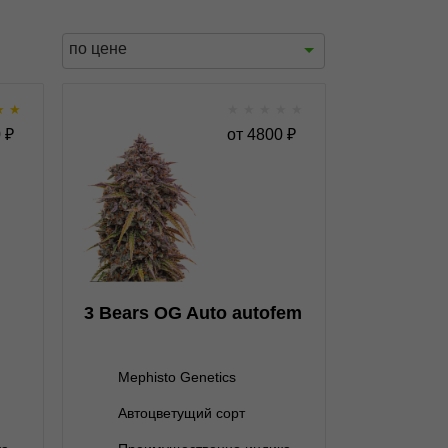
по цене
★
★
★
★
★
★
★
fem
3 Bears OG Auto autofem
0
₽
от
4800
₽
★
★
★
★
★
★
0
Отзывов
Mephisto Genetics
3 семени
4 800 ₽
3 Bears OG Auto autofem
Mephisto Genetics
Автоцветущий сорт
В корзину