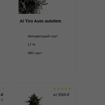
5+1 семян
2 000 ₽
Al Tiro Auto autofem
Автоцветущий сорт
17 %
В корзину
480 г.куст
Подробнее
Обратно
★
★
★
★
★
★
★
 fem
All Gas OG Auto autofem
0
₽
от
3500
₽
0
₽