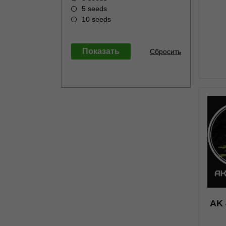
5 seeds
10 seeds
0
AK 