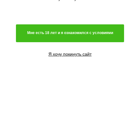
Генетика
Гибрид
Мне есть 18 лет и я ознакомился с условиями
Преимущественно сатива
Чистая индика
Преимущественно индика
Я хочу покинуть сайт
Чистая сатива
Световой режим
Автоцветущий сорт
Фотопериодный сорт
Цветение
Феминизированные семена
Содержание ТГК