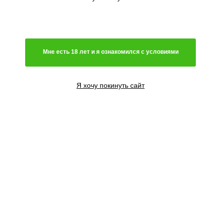
Генетика
Гибрид
Мне есть 18 лет и я ознакомился с условиями
Преимущественно сатива
Чистая индика
Преимущественно индика
Я хочу покинуть сайт
Чистая сатива
Световой режим
Автоцветущий сорт
Фотопериодный сорт
Цветение
Феминизированные семена
Содержание ТГК