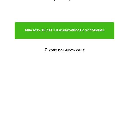
Генетика
Гибрид
Мне есть 18 лет и я ознакомился с условиями
Преимущественно сатива
Чистая индика
Преимущественно индика
Я хочу покинуть сайт
Чистая сатива
Световой режим
Автоцветущий сорт
Фотопериодный сорт
Цветение
Феминизированные семена
Содержание ТГК