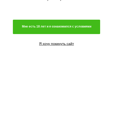
прохладно, проверю позже
Мне есть 18 лет и я ознакомился с условиями
Случайный
03.05.2024
Прохожий
Я хочу покинуть сайт
Недавно написал негативный
отзыв по поводу отсылки и
доставки. Был неправ! Все
пришло! Причем с бонусами,
которых не ожидал. За что
★
★
★
★
★
огромное спасибо. Даст Бог и я
продегустирую в скором времени
дары природы и селекционеров!
Поцыки вы супер! Еще раз
извиняюсь за свою
невнимательность! Всем удачи и
всевозможных благ!