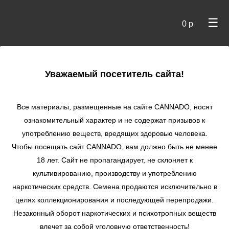
☰
0 р
×
Уважаемый посетитель сайта!
Cannado
/ Отзывы о магазине Cannado
Отзывы
Все материалы, размещенные на сайте СANNADO, носят
ознакомительный характер и не содержат призывов к


1
2
3
4
5
употреблению веществ, вредящих здоровью человека.
Чтобы посещать сайт CANNADO, вам должно быть не менее
18 лет. Сайт не пропагандирует, не склоняет к
Володя старый
17.05.2024
культивированию, производству и употреблению
Пришло за 3 дня, положили
наркотических средств. Семена продаются исключительно в
подарочки, очень доволен,
целях коллекционирования и последующей перепродажи.
★
★
★
★
★
рекомендую магазин и буду
заказывать еще
Незаконный оборот наркотических и психотропных веществ
За всход не могу сказать, сейчас
влечет за собой уголовную ответственность!