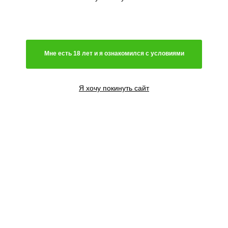
Мне есть 18 лет и я ознакомился с условиями
Я хочу покинуть сайт
5 семян
2100
₽
Сообщить о поступлении
5+1 семян
2000
₽