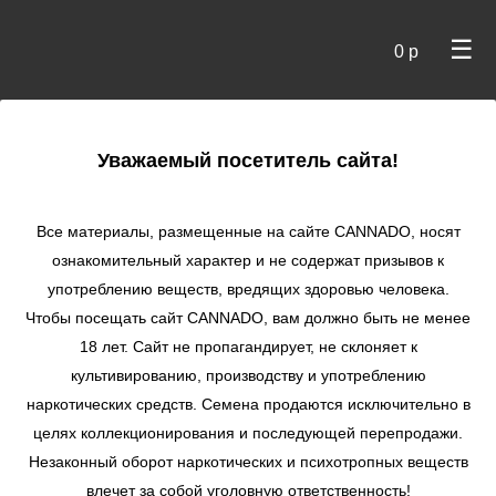
☰
0 р
×
Уважаемый посетитель сайта!
Cannado
/
Сидбанки
/
Trikoma Seeds
/ Blueberry fem
Все материалы, размещенные на сайте СANNADO, носят
Blueberry fem
ознакомительный характер и не содержат призывов к
употреблению веществ, вредящих здоровью человека.
★
★
★
★
★
0
Отзывы
Чтобы посещать сайт CANNADO, вам должно быть не менее
18 лет. Сайт не пропагандирует, не склоняет к
культивированию, производству и употреблению
наркотических средств. Семена продаются исключительно в
целях коллекционирования и последующей перепродажи.
Незаконный оборот наркотических и психотропных веществ
влечет за собой уголовную ответственность!