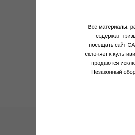
genetics
gen
IZI
Все материалы, р
Автоцветущий сорт
содержат приз
В корзину
0 %
посещать сайт CA
Подробнее
склоняет к культив
продаются исклю
Обратно
Незаконный обор
Новости и акции