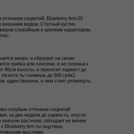
оттенком соцветий, Blueberry fem 00
 внешним видом. Статный кустик,
оверов спокойным и крепким характером.
час.
ается вверх, и образует на своих
тся грибка или плесени, и не склонна к
ет 90см высоты, и приносит харвест до
 гиганта ты снимешь до 600 гр/м2.
в, единственное, о чем стоит упомянуть
ово-голубым оттенком соцветий
т, за две недели до харвеста, опусти
е внешне растение, обладает не менее
с Blueberry fem ты ощутишь
озитивными мыслями.