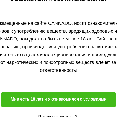
etics
IZI
OO Seeds
азмещенные на сайте СANNADO, носят ознакомитель
Автоцветущий сорт
Автоцветущий сорт
ывов к употреблению веществ, вредящих здоровью ч
В корзину
В корзину
0 %
Преимущественно индик
NNADO, вам должно быть не менее 18 лет. Сайт не п
19 %
Подробнее
Подробнее
ированию, производству и употреблению наркотичес
500 гр/м2
чительно в целях коллекционирования и последую
Обратно
Обратно
от наркотических и психотропных веществ влечет за
ответственность!
Мне есть 18 лет и я ознакомился с условиями
Отзывы
Бл
Я хочу покинуть сайт