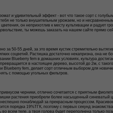
ат и удивительный эффект - вот что такое сорт с голубым 
 тебя не только внушительным урожаем, но и несравненным
цветения, он неприхотлив к месту культивации и радует гр
довольствие, ты можешь заказать на нашем сайте прямо сей
о за 50-55 дней, за это время кустик стремительно вытягив
пких соцветий. Растишка достаточно некапризна, она не бои
нии Blueberry fem в домашних условиях, культура достига
 превращается в настоящее дерево, высотой до 2м, с такого
 Blueberry fem, делает сорт отличным выбором для новичко
нять с помощью угольных фильтров.
привкусом черники, отлично сочетается с приятным фиолет
 шишки растения приобрели более насыщенный синеватый цве
 и неспешно понаблюдай за прекрасным процессом. Красиво
ится порядка 19%ТГК, поэтому с первых секунд знакомства 
ь во всем теле, а твоя голова будет переполнена только п