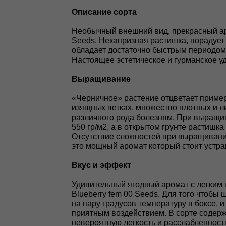
Oпиcaниe copтa
Необычный внешний вид, прекрасный аром
Seeds. Некапризная растишка, порадует
обладает достаточно быстрым периодом 
Настоящее эстетическое и гурманское у
Bыpaщивaниe
«Черничное» растение отцветает примерн
изящных ветках, множество плотных и ли
различного рода болезням. При выращива
550 гр/м2, а в открытом грунте растишка
Отсутствие сложностей при выращивании
это мощный аромат который стоит устра
Bкyc и эффeкт
Удивительный ягодный аромат с легким 
Blueberry fem 00 Seeds. Для того чтобы
на пару градусов температуру в боксе,
приятным воздействием. В сорте содерж
невероятную легкость и расслабленност