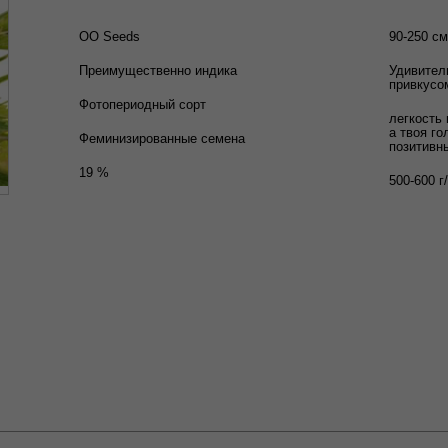
OO Seeds
90-250 см
Преимущественно индика
Удивител
привкусо
Фотопериодный сорт
легкость 
а твоя го
Феминизированные семена
позитивн
19 %
500-600 г