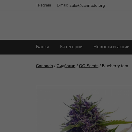
sale@cannado.org
Telegram
E-mail:
Банки
Категории
Новости и акции
Cannado
/
Сидбанки
/
OO Seeds
/ Blueberry fem