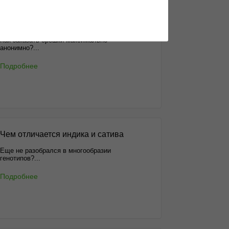
Анонимные способы доставки
Как заказать орешки максимально
анонимно?...
Подробнее
Чем отличается индика и сатива
Еще не разобрался в многообразии
генотипов?...
Подробнее