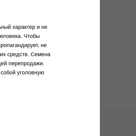
ный характер и не
еловека. Чтобы
а
ропагандирует, не
ких средств. Семена
щей перепродажи.
 собой уголовную
ог