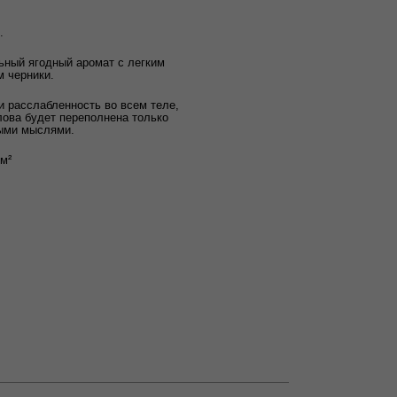
.
ьный ягодный аромат с легким
м черники.
и расслабленность во всем теле,
лова будет переполнена только
ыми мыслями.
/м²